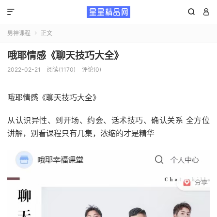



男神课程
正文

哦耶情感《聊天技巧大全》
2022-02-21
阅读(1170)
评论(0)
哦耶情感《聊天技巧大全》
从认识异性、到开场、约会、话术技巧、确认关系 全方位
讲解，别看课程只有几集，浓缩的才是精华