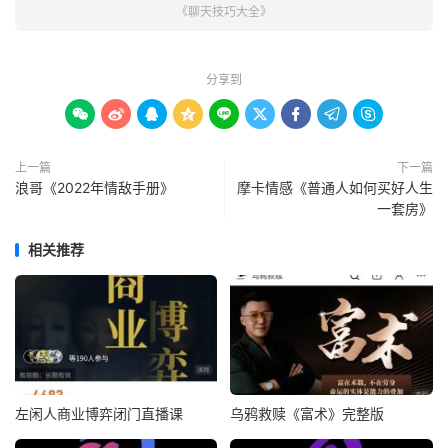
《聊天技巧大全》
分享到









上一篇
下一篇
浪哥《2022年情敌手册》
摩卡情感《普通人如何买好人生
一套房》
相关推荐
左闲人商业博弈闭门直播课
乌鸦救赎《富术》完整版