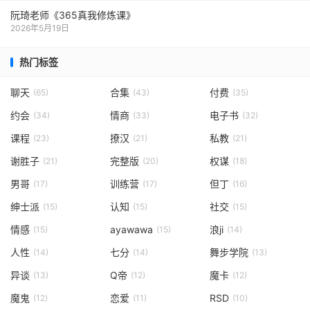
阮琦老师《365真我修炼课》
2026年5月19日
热门标签
聊天
合集
付费
(65)
(43)
(35)
约会
情商
电子书
(34)
(33)
(32)
课程
撩汉
私教
(23)
(21)
(21)
谢胜子
完整版
权谋
(21)
(20)
(18)
男哥
训练营
但丁
(17)
(17)
(16)
绅士派
认知
社交
(15)
(15)
(15)
情感
ayawawa
浪ji
(15)
(15)
(14)
人性
七分
舞步学院
(14)
(14)
(13)
异谈
Q帝
魔卡
(13)
(12)
(12)
魔鬼
恋爱
RSD
(12)
(11)
(10)