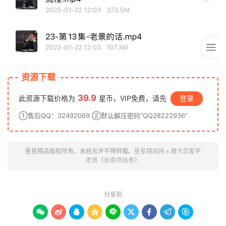
资源下载
39.9
此资源下载价格为
星币，VIP免费，请先
登录
①售后QQ：32492069 ②默认解压密码“QQ28222936”
星星精品版权所有，未经允许不得转载。
星星精品网
»
魔卡恋爱学
老景《自卑终结者》
分享到








