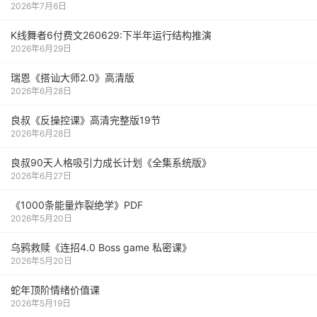
2026年7月6日
K线舞者6付费文260629:下半年运行结构推演
2026年6月29日
瑞恩《搭讪大师2.0》高清版
2026年6月28日
良叔《反操控课》高清完整版19节
2026年6月28日
良叔90天人格吸引力成长计划《全集系统版》
2026年6月27日
《1000‮能条‬‎量‮裂炸‬‎绝学》PDF
2026年5月20日
乌鸦救赎《连招4.0 Boss game 私密课》
2026年5月20日
蛇年顶阶情绪价值课
2026年5月19日