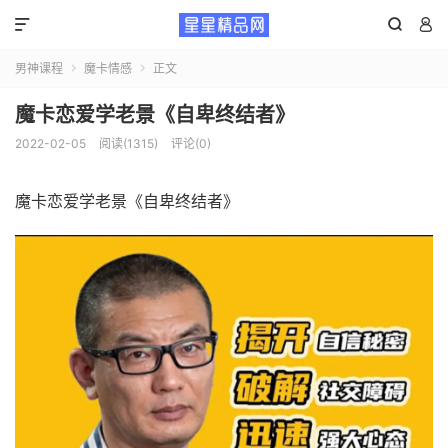



男神课程
魔卡情感
正文


魔卡恋爱学老景《自卑终结者》
2022-02-05
阅读(1315)
评论(0)
魔卡恋爱学老景《自卑终结者》