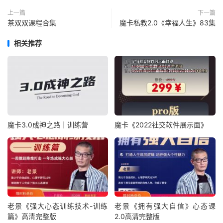
上一篇
下一篇
茶双双课程合集
魔卡私教2.0《幸福人生》83集
相关推荐
魔卡3.0成神之路｜训练营
魔卡《2022社交软件展示面》
老景《强大心态训练技术-‮练训‬
老景《拥有强大自信》心态课
篇》高清完整版
2.0高清完整版