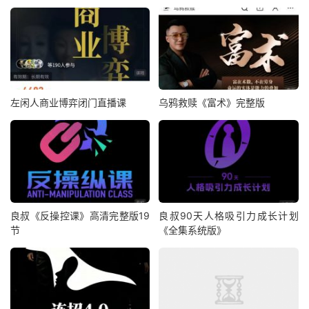
左闲人商业博弈闭门直播课
乌鸦救赎《富术》完整版
良叔《反操控课》高清完整版19
良叔90天人格吸引力成长计划
节
《全集系统版》