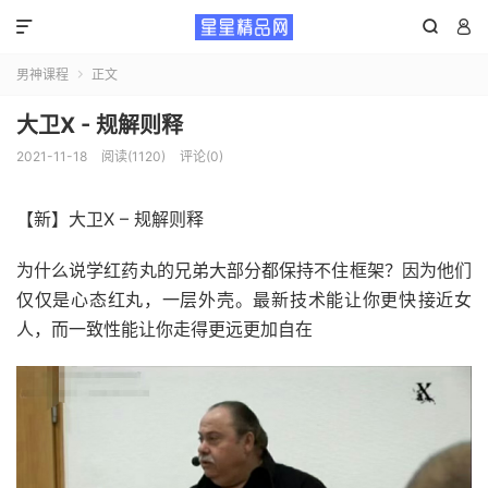



男神课程
正文

大卫X - 规解则‬释
2021-11-18
阅读(1120)
评论(0)
【新】大卫X – 规解则‬释
为什么说学红药丸的兄弟大部分都保持不住框架？因为他们
仅仅是心态红丸，一层外壳。最新技术能让你更快‬接近女
人，而一致性能让你走得更远‬更加自在