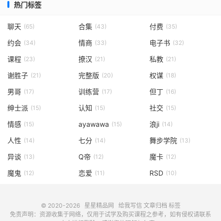
热门标签
聊天
合集
付费
(65)
(43)
(35)
约会
情商
电子书
(34)
(33)
(32)
课程
撩汉
私教
(23)
(21)
(21)
谢胜子
完整版
权谋
(21)
(20)
(18)
男哥
训练营
但丁
(17)
(17)
(16)
绅士派
认知
社交
(15)
(15)
(15)
情感
ayawawa
浪ji
(15)
(15)
(14)
人性
七分
舞步学院
(14)
(14)
(13)
异谈
Q帝
魔卡
(13)
(12)
(12)
魔鬼
恋爱
RSD
(12)
(11)
(10)
© 2020-2026
星星精品网
给我写信
文章归档
标签
免责声明：资源收集于网络，仅用于试学及购买课程之参考，如有侵权请联系