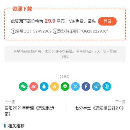
资源下载
29.9
此资源下载价格为
星币，VIP免费，请先
登录
①售后QQ：32492069 ②默认解压密码“QQ28222936”
星星精品版权所有，未经允许不得转载。
星星精品网
»
大卫X - 规解
则‬释
分享到









上一篇
下一篇
泰阳2021年新课《恋爱制造
七分学堂《恋爱核武器2.0》
家》
相关推荐