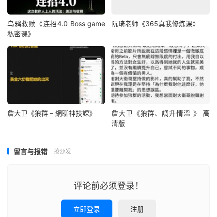
乌鸦救赎《连招4.0 Boss game
阮琦老师《365真我修炼课》
私密课》
詹大卫《狼群 – 網聊神技課》
詹大卫《狼群、調升情‬溫 》 高
清版
留言与报错
抢沙发
评论前必须登录！
立即登录
注册