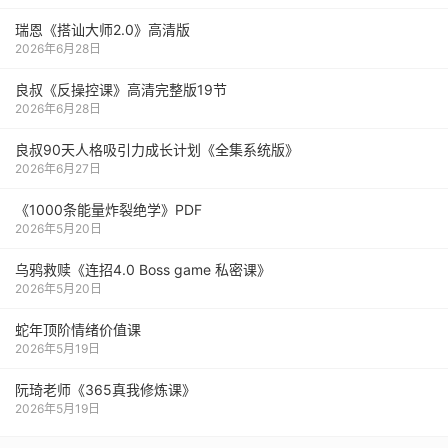
瑞恩《搭讪大师2.0》高清版
2026年6月28日
良叔《反操控课》高清完整版19节
2026年6月28日
良叔90天人格吸引力成长计划《全集系统版》
2026年6月27日
《1000‮能条‬‎量‮裂炸‬‎绝学》PDF
2026年5月20日
乌鸦救赎《连招4.0 Boss game 私密课》
2026年5月20日
蛇年顶阶情绪价值课
2026年5月19日
阮琦老师《365真我修炼课》
2026年5月19日