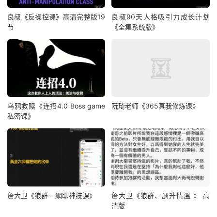
良叔《反操控课》高清完整版19
良叔90天人格吸引力成长计划
节
《全集系统版》
乌鸦救赎《连招4.0 Boss game
阮琦老师《365真我修炼课》
私密课》
詹大卫《狼群 – 網聊神技課》
詹大卫《狼群、調升情‬溫 》 高
清版