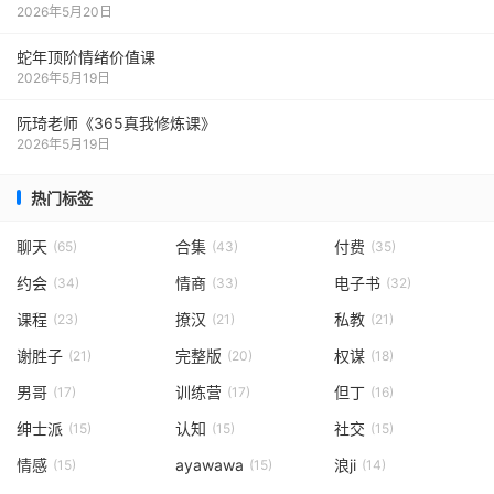
2026年5月20日
蛇年顶阶情绪价值课
2026年5月19日
阮琦老师《365真我修炼课》
2026年5月19日
热门标签
聊天
合集
付费
(65)
(43)
(35)
约会
情商
电子书
(34)
(33)
(32)
课程
撩汉
私教
(23)
(21)
(21)
谢胜子
完整版
权谋
(21)
(20)
(18)
男哥
训练营
但丁
(17)
(17)
(16)
绅士派
认知
社交
(15)
(15)
(15)
情感
ayawawa
浪ji
(15)
(15)
(14)