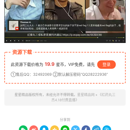
资源下载
19.9
此资源下载价格为
星币，VIP免费，请先
登录
①售后QQ：32492069 ②默认解压密码“QQ28222936”
星星精品版权所有，未经允许不得转载。
星星精品网
»
《红药丸三
杰4.18付费直播》
分享到








