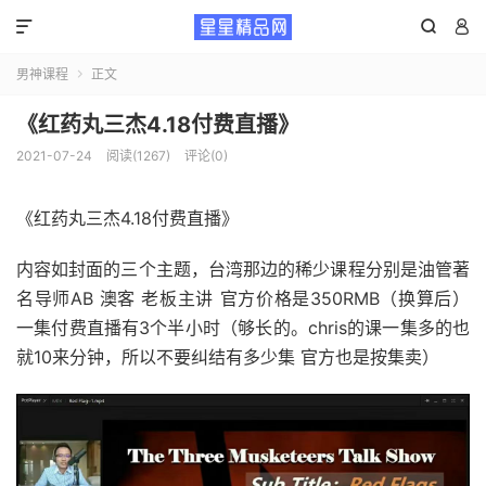



男神课程
正文

《红药丸三杰4.18付费直播》
2021-07-24
阅读(1267)
评论(0)
《红药丸三杰4.18付费直播》
内容如封面的三个主题，台湾那边的稀少课程分别是油管著
名导师AB 澳客 老板主讲 官方价格是350RMB（换算后）
一集付费直播有3个半小时（够长的。chris的课一集多的也
就10来分钟，所以不要纠结有多少集 官方也是按集卖）