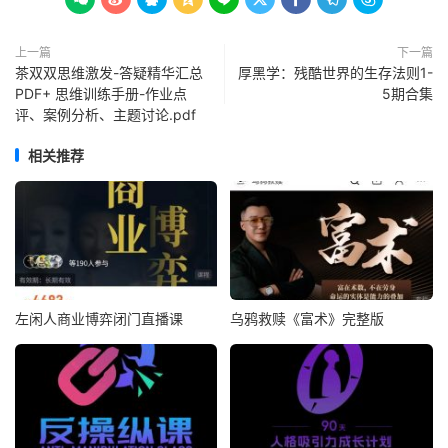
上一篇
下一篇
茶双双思维激发-答疑精华汇总
厚黑学：残酷世界的生存法则1-
PDF+ 思维训练手册-作业点
5期合集
评、案例分析、主题讨论.pdf
相关推荐
左闲人商业博弈闭门直播课
乌鸦救赎《富术》完整版