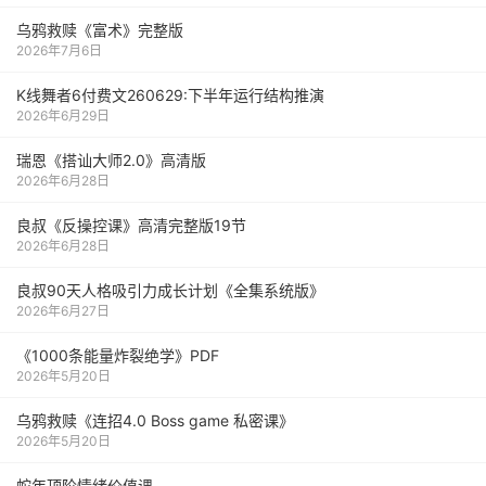
乌鸦救赎《富术》完整版
2026年7月6日
K线舞者6付费文260629:下半年运行结构推演
2026年6月29日
瑞恩《搭讪大师2.0》高清版
2026年6月28日
良叔《反操控课》高清完整版19节
2026年6月28日
良叔90天人格吸引力成长计划《全集系统版》
2026年6月27日
《1000‮能条‬‎量‮裂炸‬‎绝学》PDF
2026年5月20日
乌鸦救赎《连招4.0 Boss game 私密课》
2026年5月20日
蛇年顶阶情绪价值课