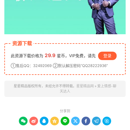
资源下载
29.9
此资源下载价格为
星币，VIP免费，请先
登录
①售后QQ：32492069 ②默认解压密码“QQ28222936”
星星精品版权所有，未经允许不得转载。
星星精品网
»
爱上情感-聊
天达人
分享到








