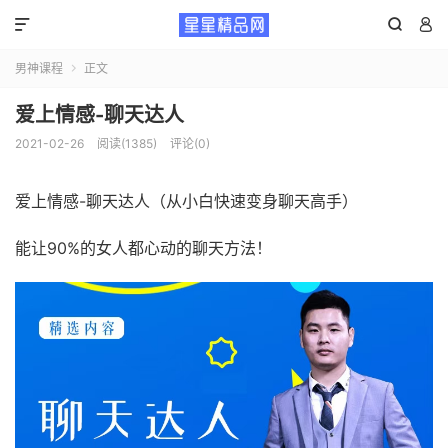



男神课程
正文

爱上情感-聊天达人
2021-02-26
阅读(1385)
评论(0)
爱上情感-聊天达人（从小白快速变身聊天高手）
能让90%的女人都心动的聊天方法！