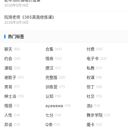
2026年5月19日
阮琦老师《365真我修炼课》
2026年5月19日
热门标签
聊天
合集
付费
(65)
(43)
(35)
约会
情商
电子书
(34)
(33)
(32)
课程
撩汉
私教
(23)
(21)
(21)
谢胜子
完整版
权谋
(21)
(20)
(18)
男哥
训练营
但丁
(17)
(17)
(16)
绅士派
认知
社交
(15)
(15)
(15)
情感
ayawawa
浪ji
(15)
(15)
(14)
人性
七分
舞步学院
(14)
(14)
(13)
异谈
Q帝
魔卡
(13)
(12)
(12)