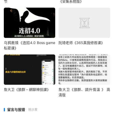
节
《全集系统版》
乌鸦救赎《连招4.0 Boss game
阮琦老师《365真我修炼课》
私密课》
詹大卫《狼群 – 網聊神技課》
詹大卫《狼群、調升情‬溫 》 高
清版
留言与报错
抢沙发