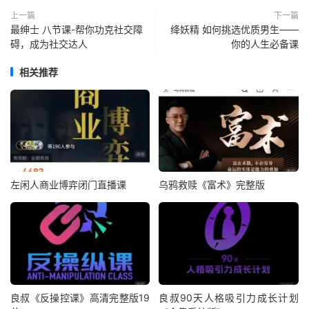
上一篇
下一篇
最绅士 八节课-帮你功克社交障
绛妖精 如何挑选优质男生——
碍，成为社交达人
你的人生必备课
相关推荐
左闲人商业博弈闭门直播课
乌鸦救赎《富术》完整版
良叔《反操控课》高清完整版19
良叔90天人格吸引力成长计划