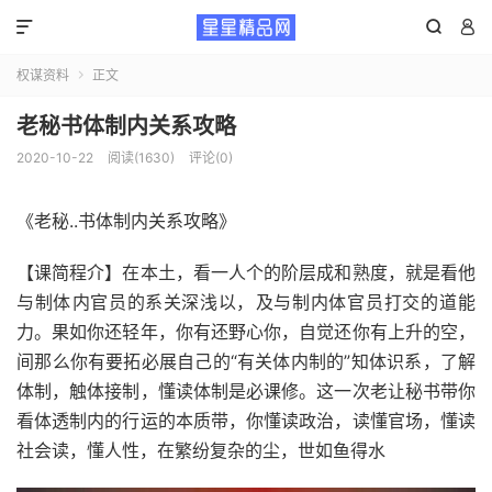



权谋资料
正文

老秘书‬体制内关系攻略
2020-10-22
阅读(1630)
评论(0)
《老秘..书‬体制内关系攻略》
【课简程‬介】在本土，看一人个‬的阶层成和‬熟度，就是‬看他
与制体‬内官员的系关深浅以，‬及与制内体‬官员打交的道‬能
力。果如‬你还轻年‬，你有还野心你，‬自觉还你‬有上升的空，
间‬那么你有要拓必‬展自己的“有关体内制‬的”知体识‬系，了解
体制，触体接‬制，懂读‬体制是必课修‬。这一次老让‬秘书带你
看体透‬制内的行运‬的本质带，‬你懂读政治，读懂官场，懂读‬
社会读，‬懂人性，在繁纷‬复杂的尘，世‬如鱼得水