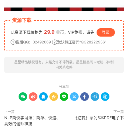
资源下载
29.9
此资源下载价格为
星币，VIP免费，请先
登录
①售后QQ：32492069 ②默认解压密码“QQ28222936”
星星精品版权所有，未经允许不得转载。
星星精品网
»
老秘书‬体制
内关系攻略
分享到









上一篇
下一篇
NLP简快学习法：简单、快速、
《逆转》系列5本PDF电子书
高效的偷师神技