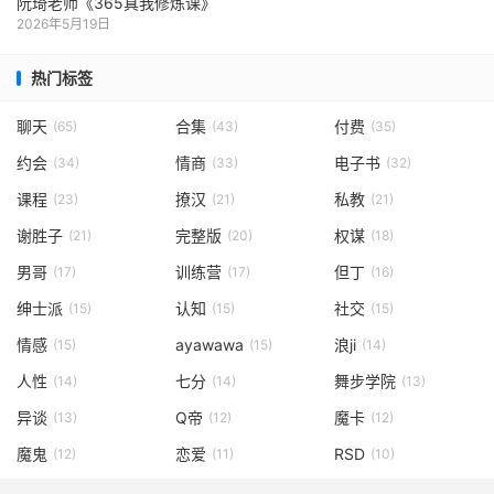
阮琦老师《365真我修炼课》
2026年5月19日
热门标签
聊天
合集
付费
(65)
(43)
(35)
约会
情商
电子书
(34)
(33)
(32)
课程
撩汉
私教
(23)
(21)
(21)
谢胜子
完整版
权谋
(21)
(20)
(18)
男哥
训练营
但丁
(17)
(17)
(16)
绅士派
认知
社交
(15)
(15)
(15)
情感
ayawawa
浪ji
(15)
(15)
(14)
人性
七分
舞步学院
(14)
(14)
(13)
异谈
Q帝
魔卡
(13)
(12)
(12)
魔鬼
恋爱
RSD
(12)
(11)
(10)