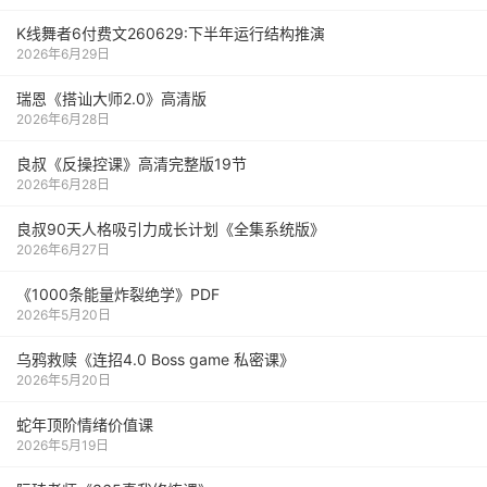
K线舞者6付费文260629:下半年运行结构推演
2026年6月29日
瑞恩《搭讪大师2.0》高清版
2026年6月28日
良叔《反操控课》高清完整版19节
2026年6月28日
良叔90天人格吸引力成长计划《全集系统版》
2026年6月27日
《1000‮能条‬‎量‮裂炸‬‎绝学》PDF
2026年5月20日
乌鸦救赎《连招4.0 Boss game 私密课》
2026年5月20日
蛇年顶阶情绪价值课
2026年5月19日