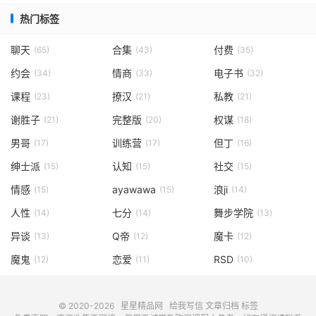
热门标签
聊天
合集
付费
(65)
(43)
(35)
约会
情商
电子书
(34)
(33)
(32)
课程
撩汉
私教
(23)
(21)
(21)
谢胜子
完整版
权谋
(21)
(20)
(18)
男哥
训练营
但丁
(17)
(17)
(16)
绅士派
认知
社交
(15)
(15)
(15)
情感
ayawawa
浪ji
(15)
(15)
(14)
人性
七分
舞步学院
(14)
(14)
(13)
异谈
Q帝
魔卡
(13)
(12)
(12)
魔鬼
恋爱
RSD
(12)
(11)
(10)
© 2020-2026
星星精品网
给我写信
文章归档
标签