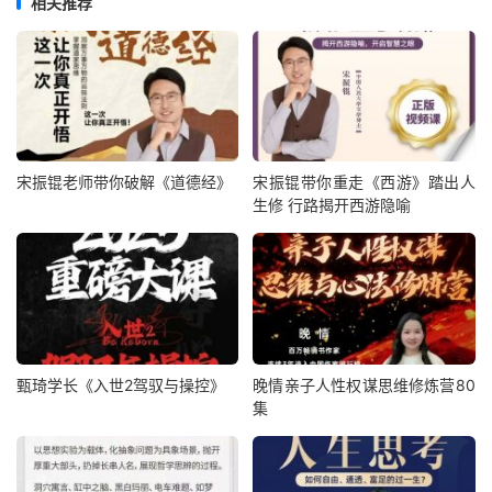
相关推荐
宋振锟老师带你破解《道德经》
宋振锟带你重走《西游》踏出人
生修 行路揭开西游隐喻
甄琦学长《入世2驾驭与操控》
晚情亲子人性权谋思维修炼营80
集