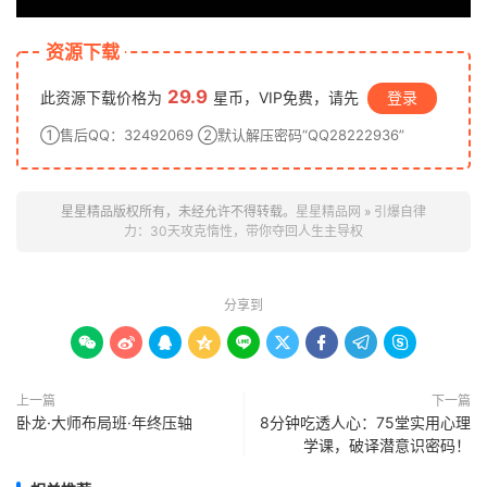
资源下载
29.9
此资源下载价格为
星币，VIP免费，请先
登录
①售后QQ：32492069 ②默认解压密码“QQ28222936”
星星精品版权所有，未经允许不得转载。
星星精品网
»
引爆自律
力：30天攻克惰性，带你夺回人生主导权
分享到









上一篇
下一篇
卧龙·大师布局班·年终压轴
8分钟吃透人心：75堂实用心理
学课，破译潜意识密码！