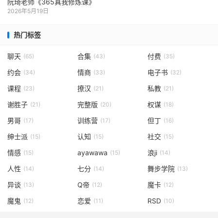
阮琦老师《365真我修炼课》
2026年5月19日
热门标签
聊天
合集
付费
(65)
(43)
(35)
约会
情商
电子书
(34)
(33)
(32)
课程
撩汉
私教
(23)
(21)
(21)
谢胜子
完整版
权谋
(21)
(20)
(18)
男哥
训练营
但丁
(17)
(17)
(16)
绅士派
认知
社交
(15)
(15)
(15)
情感
ayawawa
浪ji
(15)
(15)
(14)
人性
七分
舞步学院
(14)
(14)
(13)
异谈
Q帝
魔卡
(13)
(12)
(12)
魔鬼
恋爱
RSD
(12)
(11)
(10)