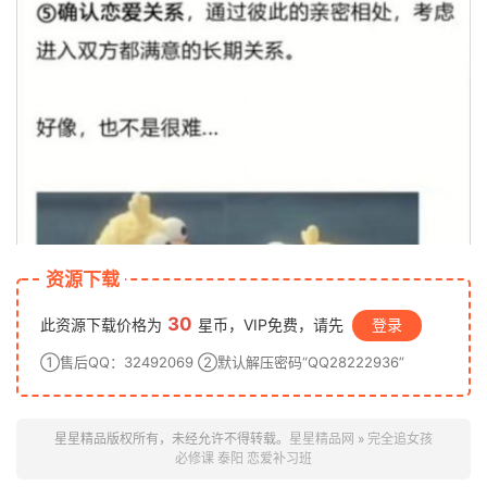
资源下载
30
此资源下载价格为
星币，VIP免费，请先
登录
①售后QQ：32492069 ②默认解压密码“QQ28222936”
星星精品版权所有，未经允许不得转载。
星星精品网
»
完全追女孩
必修课 泰阳 恋爱补习班