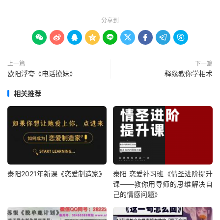
分享到









上一篇
下一篇
欧阳浮夸《电话撩妹》
释缘教你学相术
相关推荐
泰阳2021年新课《恋爱制造家》
泰阳 恋爱补习班《情圣进阶提升
课——教你用导师的思维解决自
己的情感问题》