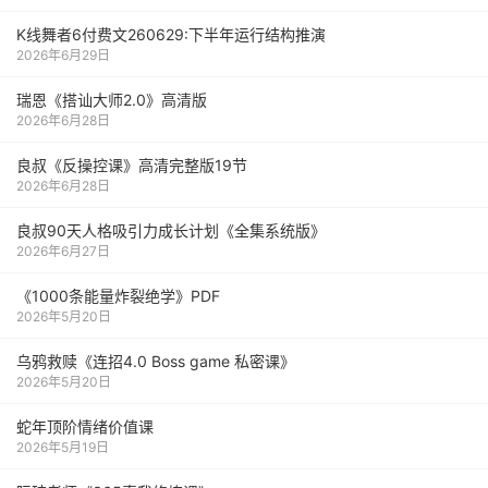
K线舞者6付费文260629:下半年运行结构推演
2026年6月29日
瑞恩《搭讪大师2.0》高清版
2026年6月28日
良叔《反操控课》高清完整版19节
2026年6月28日
良叔90天人格吸引力成长计划《全集系统版》
2026年6月27日
《1000‮能条‬‎量‮裂炸‬‎绝学》PDF
2026年5月20日
乌鸦救赎《连招4.0 Boss game 私密课》
2026年5月20日
蛇年顶阶情绪价值课
2026年5月19日