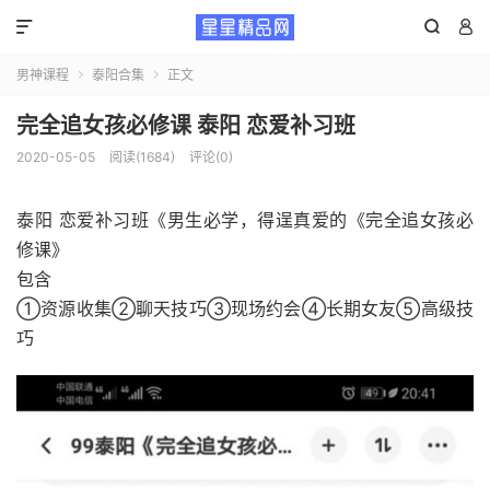



男神课程
泰阳合集
正文


完全追女孩必修课 泰阳 恋爱补习班
2020-05-05
阅读(1684)
评论(0)
泰阳 恋爱补习班《男生必学，得逞真爱的《完全追女孩必
修课》
包含
①资源收集②聊天技巧③现场约会④长期女友⑤高级技
巧