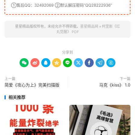
①售后QQ：32492069 ②默认解压密码“QQ28222936”
星星精品版权所有，未经允许不得转载。
星星精品网
»
柯里斯《红
丸觉醒》 PDF
分享到









上一篇
下一篇
简爱《攻心为上》完美扫描版
马克《kiss》 1.0
相关推荐