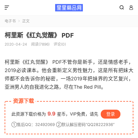



电子书
正文

柯里斯《红丸觉醒》 PDF
2020-04-24
阅读(7896)
评论(0)
柯里斯《红丸觉醒》 PDF不管你是新手，还是情感老手，
2019必读课本。他会重新定义男性魅力，这是所有把妹大
师都不会告诉你的秘密，一场2019年把妹界的文艺复兴，
亚洲男人的自我进化之路，尽在The Red Pill。
资源下载
9.9
此资源下载价格为
星币，VIP免费，请先
登录
①售后QQ：32492069 ②默认解压密码“QQ28222936”