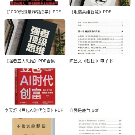
《1000‮能条‬‎量‮裂炸‬‎绝学》PDF
《毛‮高选‬维智慧》PDF
《强者五大思维》PDF合集
陈昌文《钱钱 》电子书
李天舒《豆包AI时代创富》PDF
自强是底气.pdf