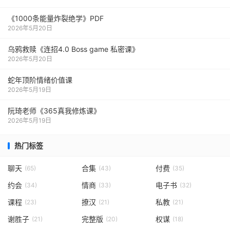
《1000‮能条‬‎量‮裂炸‬‎绝学》PDF
2026年5月20日
乌鸦救赎《连招4.0 Boss game 私密课》
2026年5月20日
蛇年顶阶情绪价值课
2026年5月19日
阮琦老师《365真我修炼课》
2026年5月19日
热门标签
聊天
合集
付费
(65)
(43)
(35)
约会
情商
电子书
(34)
(33)
(32)
课程
撩汉
私教
(23)
(21)
(21)
谢胜子
完整版
权谋
(21)
(20)
(18)