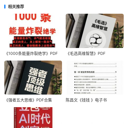
相关推荐
《1000‮能条‬‎量‮裂炸‬‎绝学》PDF
《毛‮高选‬维智慧》PDF
《强者五大思维》PDF合集
陈昌文《钱钱 》电子书