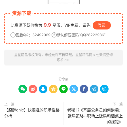
资源下载
9.9
此资源下载价格为
星币，VIP免费，请先
登录
①售后QQ：32492069 ②默认解压密码“QQ28222936”
星星精品版权所有，未经允许不得转载。
星星精品网
»
七天情圣修
炼术PDF
分享到









上一篇
下一篇
【原醉chic】快狠准的职场性格
老秘书《基层公务员如何逆袭：
分析
饭局策略--职场上饭局和酒桌上
的规矩》