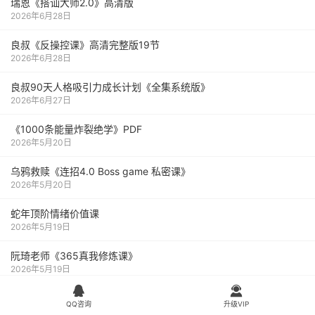
瑞恩《搭讪大师2.0》高清版
2026年6月28日
良叔《反操控课》高清完整版19节
2026年6月28日
良叔90天人格吸引力成长计划《全集系统版》
2026年6月27日
《1000‮能条‬‎量‮裂炸‬‎绝学》PDF
2026年5月20日
乌鸦救赎《连招4.0 Boss game 私密课》
2026年5月20日
蛇年顶阶情绪价值课
2026年5月19日
阮琦老师《365真我修炼课》
2026年5月19日


热门标签
QQ咨询
升级VIP