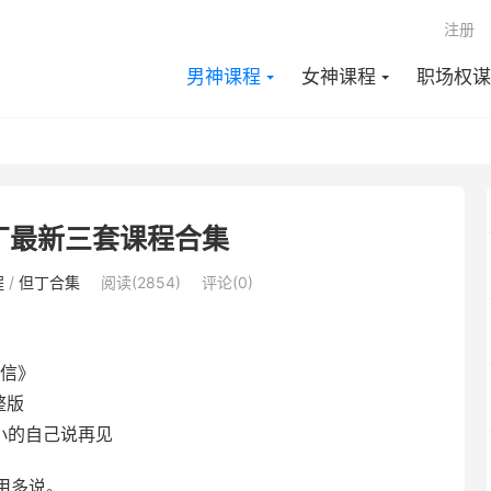
注册
男神课程
女神课程
职场权谋
丁最新三套课程合集
程
/
但丁合集
阅读(2854)
评论(0)
信》
整版
小的自己说再见
用多说。