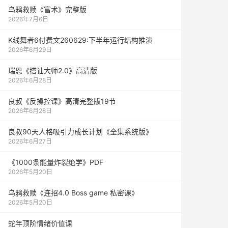
乌鸦救赎《富术》完整版
2026年7月6日
K线舞者6付费文260629:下半年运行结构推演
2026年6月29日
瑞恩《搭讪大师2.0》高清版
2026年6月28日
良叔《反操控课》高清完整版19节
2026年6月28日
良叔90天人格吸引力成长计划《全集系统版》
2026年6月27日
《1000‮能条‬‎量‮裂炸‬‎绝学》PDF
2026年5月20日
乌鸦救赎《连招4.0 Boss game 私密课》
2026年5月20日
蛇年顶阶情绪价值课