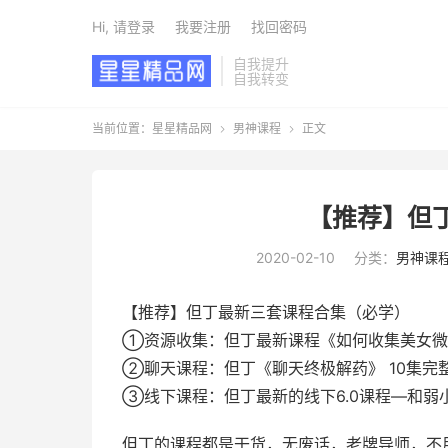
Hi, 请登录
我要注册
找回密码
自我提升
自我转变
当前位置：
星星精品网
男神课程
正文


【推荐】但
2020-02-10
分类：
男神课
【推荐】但丁最新三套课程合集（必学）
①资源收集：但丁最新课程《如何收集美女微
②聊天课程：但丁《聊天终极解药》 10集完
③线下课程：但丁最新的线下6.0课程—和弱
但丁的课程都是干货，无废话，老牌导师，不