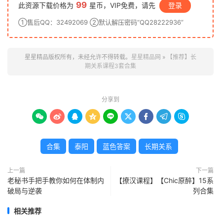
99
此资源下载价格为
星币，VIP免费，请先
登录
①售后QQ：32492069 ②默认解压密码“QQ28222936”
星星精品版权所有，未经允许不得转载。
星星精品网
»
【推荐】长
期关系课程3套合集
分享到









合集
泰阳
蓝色答案
长期关系
上一篇
下一篇
老秘书手把手教你如何在体制内
【撩汉课程】【Chic原醉】15系
破局与逆袭
列合集
相关推荐