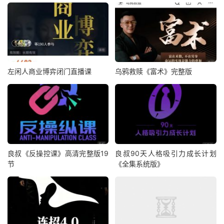
左闲人商业博弈闭门直播课
乌鸦救赎《富术》完整版
良叔《反操控课》高清完整版19
良叔90天人格吸引力成长计划
节
《全集系统版》