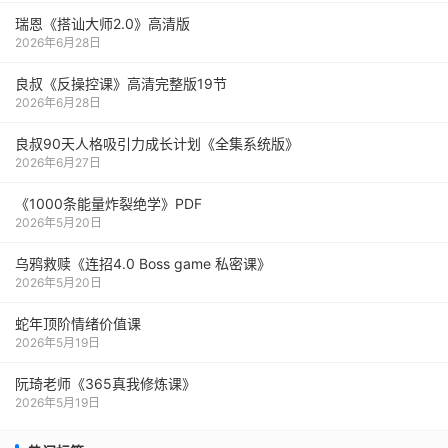
瑞恩《搭讪大师2.0》高清版
2026年6月28日
良叔《反操控课》高清完整版19节
2026年6月28日
良叔90天人格吸引力成长计划《全集系统版》
2026年6月27日
《1000‮能条‬‎量‮裂炸‬‎绝学》PDF
2026年5月20日
乌鸦救赎《连招4.0 Boss game 私密课》
2026年5月20日
蛇年顶阶情绪价值课
2026年5月19日
阮琦老师《365真我修炼课》
2026年5月19日