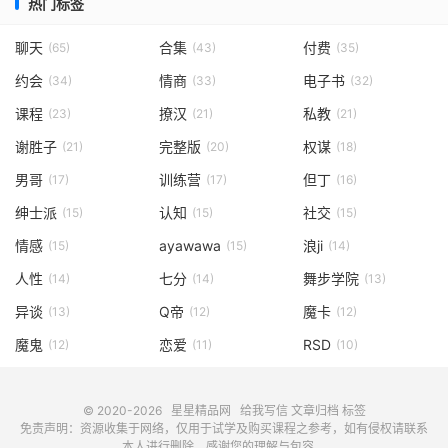
热门标签
聊天
合集
付费
(65)
(43)
(35)
约会
情商
电子书
(34)
(33)
(32)
课程
撩汉
私教
(23)
(21)
(21)
谢胜子
完整版
权谋
(21)
(20)
(18)
男哥
训练营
但丁
(17)
(17)
(16)
绅士派
认知
社交
(15)
(15)
(15)
情感
ayawawa
浪ji
(15)
(15)
(14)
人性
七分
舞步学院
(14)
(14)
(13)
异谈
Q帝
魔卡
(13)
(12)
(12)
魔鬼
恋爱
RSD
(12)
(11)
(10)
© 2020-2026
星星精品网
给我写信
文章归档
标签
免责声明：资源收集于网络，仅用于试学及购买课程之参考，如有侵权请联系
本人进行删除，感谢您的理解与包容。