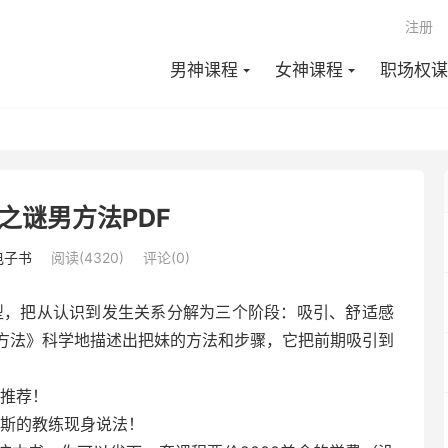
注册
男神课程
女神课程
职场权谋
之谜男方法PDF
电子书
阅读(4320)
评论(0)
3模型，把从认识到发生关系分解为三个阶段：吸引、舒适感
方法》科学地描述出把妹的方法和步骤，它把前期吸引到
文推荐！
劳斯的教练现身说法！