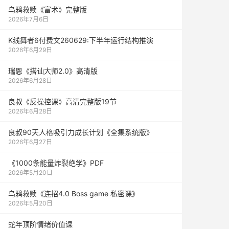
乌鸦救赎《富术》完整版
2026年7月6日
K线舞者6付费文260629:下半年运行结构推演
2026年6月29日
瑞恩《搭讪大师2.0》高清版
2026年6月28日
良叔《反操控课》高清完整版19节
2026年6月28日
良叔90天人格吸引力成长计划《全集系统版》
2026年6月27日
《1000‮能条‬‎量‮裂炸‬‎绝学》PDF
2026年5月20日
乌鸦救赎《连招4.0 Boss game 私密课》
2026年5月20日
蛇年顶阶情绪价值课