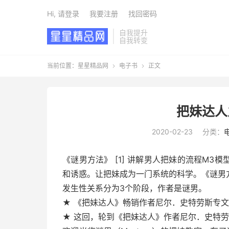
Hi, 请登录
我要注册
找回密码
自我提升
自我转变
当前位置：
星星精品网
电子书
正文


把妹达人
2020-02-23
分类：
《谜男方法》 [1] 讲解男人把妹的流程M
和诱惑。让把妹成为一门系统的科学。《谜男
发生性关系分为3个阶段，作者是谜男。
★ 《把妹达人》畅销作者尼尔．史特劳斯专
★ 这回，轮到《把妹达人》作者尼尔．史特