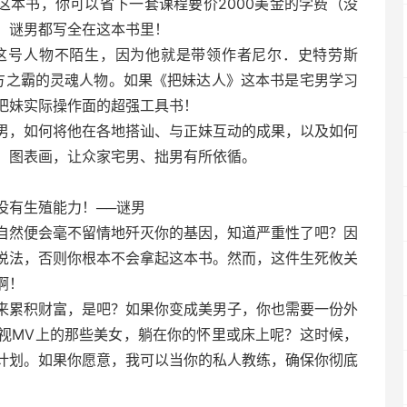
了这本书，你可以省下一套课程要价2000美金的学费（没
，谜男都写全在这本书里！
这号人物不陌生，因为他就是带领作者尼尔．史特劳斯
成为一方之霸的灵魂人物。如果《把妹达人》这本书是宅男学习
把妹实际操作面的超强工具书！
男，如何将他在各地搭讪、与正妹互动的成果，以及如何
、图表画，让众家宅男、拙男有所依循。
没有生殖能力！──谜男
自然便会毫不留情地歼灭你的基因，知道严重性了吧？因
说法，否则你根本不会拿起这本书。然而，这件生死攸关
啊！
来累积财富，是吧？如果你变成美男子，你也需要一份外
视MV上的那些美女，躺在你的怀里或床上呢？这时候，
计划。如果你愿意，我可以当你的私人教练，确保你彻底