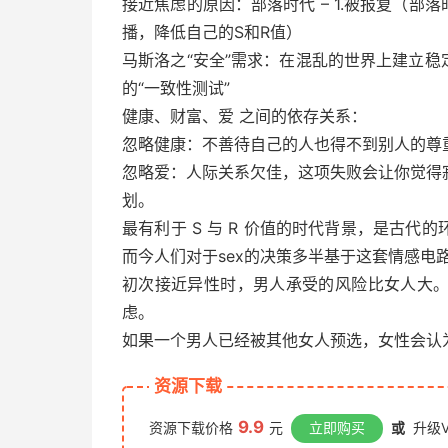
接近焦虑的原因：部落时代 – 1.被报复（部
播，降低自己的S和R值）
马斯洛之“安全”需求：在混乱的世界上建立稳定
的“一致性测试”
健康、财富、爱 之间的依存关系：
忽略健康：不善待自己的人也得不到别人的尊
忽略爱：人际关系欠佳，这项失败会让你觉得
划。
最有利于 S 与 R 价值的时代背景，是古
而今人们对于sex的决策多半基于这套情感电
初次接近异性时，男人承受的风险比女人大
虑。
如果一个男人已经被其他女人预选，女性会认
资源下载
9.9
资源下载价格
元
立即购买
或
升级V