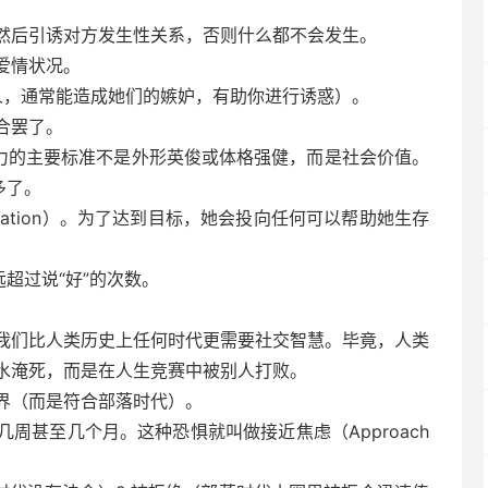
然后引诱对方发生性关系，否则什么都不会发生。
爱情状况。
其他女人，通常能造成她们的嫉妒，有助你进行诱惑）。
合罢了。
魅力的主要标准不是外形英俊或体格强健，而是社会价值。
多了。
plication）。为了达到目标，她会投向任何可以帮助她生存
超过说“好”的次数。
我们比人类历史上任何时代更需要社交智慧。毕竟，人类
水淹死，而是在人生竞赛中被别人打败。
界（而是符合部落时代）。
周甚至几个月。这种恐惧就叫做接近焦虑（Approach