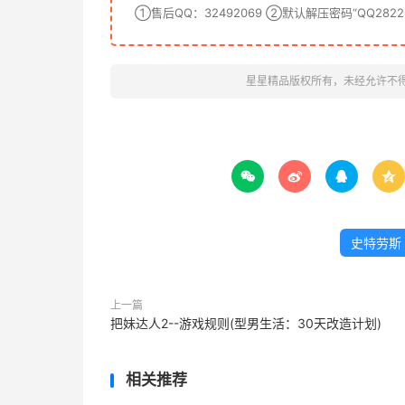
①售后QQ：32492069 ②默认解压密码“QQ28222
星星精品版权所有，未经允许不




史特劳斯
上一篇
把妹达人2--游戏规则(型男生活：30天改造计划)
相关推荐