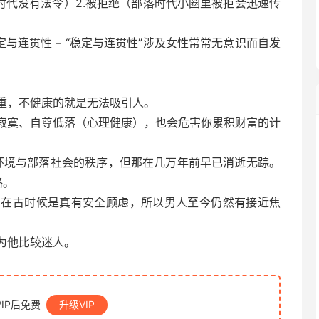
落时代没有法令）2.被拒绝（部落时代小圈里被拒会迅速传
与连贯性 – “稳定与连贯性”涉及女性常常无意识而自发
重，不健康的就是无法吸引人。
寂寞、自尊低落（心理健康），也会危害你累积财富的计
代的环境与部落社会的秩序，但那在几万年前早已消逝无踪。
路。
。在古时候是真有安全顾虑，所以男人至今仍然有接近焦
为他比较迷人。
IP后免费
升级VIP