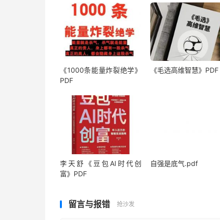
《1000‮能条‬‎量‮裂炸‬‎绝学》
《毛‮高选‬维智慧》PDF
PDF
李天舒《豆包AI时代创
自强是底气.pdf
富》PDF
留言与报错
抢沙发