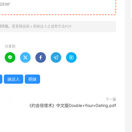
936”
得转载。
星星精品网
»
把妹达人之谜男方法PDF
分享到





妹达人
把妹
下一篇
《约会倍增术》中文版Double+Your+Dating.pdf