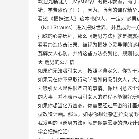
欢迎光临谜男（Mystery）的把妹教室，有
错，学费涨价了！），因为，所有的课程精华
看过《把妹达人》这本书的人，一定对谜男
（Neil Strauss）进入把妹世界，并且
把妹的心路历程，那么《谜男方法》就是揭露
看看缔造传奇记录、被视为把妹心灵导师的谜
瓦解女人心防，并将这些方法条列化、规则化
★ 谜男的公开信
如果你无法吸引女人，按照字典定义，你等于
如果现在你不采取行动学着如何吸引女人，大
为吸引女人是件很严肃的事情。你也同意这个
的大事，并不表示吸引女人的过程不能很好玩
如果你想当亿万富翁，你需要经过严密的计画
型改造计画。那么，如果你想让杂志拉页或电
我发明的《谜男方法》就是你最需要的游戏计
学会把妹绝活！