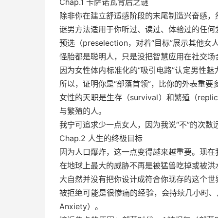
Chap.1 卡萨诺瓦背后之谜
除非你在建立舒适感阶段的末尾制造兴奋感，
谜男方法适用于你听过、读过、体验过的任何
预选（preselection，对着“目标”展示
怪胎都是聪明人，只是没把智慧应用在社交场
因为女性体内标准化的“吸引电路”认定男性
所以，证明你是“部落首领”，比你的外表重要
女性的天职是生存（survival）和繁殖（re
与繁殖的人。
我宁可追求少一点女人，因为我说“不”的次数远
Chap.2 人生的终极目标
因为人口爆炸，这一点变得越来越重要。现在
在地球上最大的威胁不再是被猛兽吃掉或被洪
大自然并没有把你设计成符合你现存的这个世
被拒绝可能是很惨痛的经验，会持续几小时、几
Anxiety）。