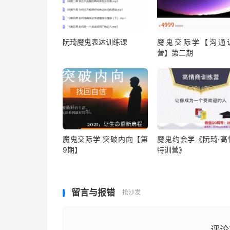
阮琦魔鬼表达训练课
魔鬼交际学【沟通
营】第二期
魔鬼交际学 突破内向【第
魔鬼约会学《阮琦·高
9期】
特训营》
留言与报错
抢沙发
评论