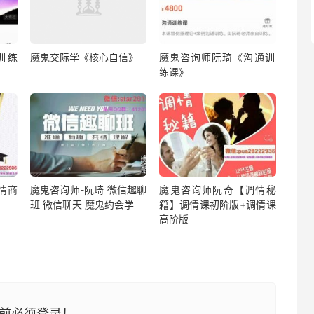
训练
魔鬼交际学《核心自信》
魔鬼咨询师阮琦《沟‮训通‬
练课》
情商
魔鬼咨询师-阮琦 微信趣聊
魔鬼咨询师阮奇【调情秘
班 微信聊天 魔鬼约会学
籍】调情课初阶版+调情课
高阶版
前必须登录！