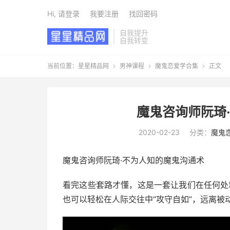
Hi, 请登录
我要注册
找回密码
自我提升
自我转变
当前位置：
星星精品网
男神课程
魔鬼恋爱学合集
正文



魔鬼咨询师阮琦
2020-02-23
分类：
魔鬼
魔鬼咨询师阮琦·不为人知的魔鬼沟通术
看完这些套路才懂，这是一套让我们在任何处境
也可以轻松在人际交往中“攻守自如”，远离被