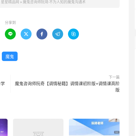
。
星星精品网
»
魔鬼咨询师阮琦·不为人知的魔鬼沟通术
分享到





魔鬼
下一篇
会学
魔鬼咨询师阮奇【调情秘籍】调情课初阶版+调情课高阶
版