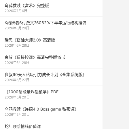
乌鸦救赎《富术》完整版
2026年7月6日
K线舞者6付费文260629:下半年运行结构推演
2026年6月29日
瑞恩《搭讪大师2.0》高清版
2026年6月28日
良叔《反操控课》高清完整版19节
2026年6月28日
良叔90天人格吸引力成长计划《全集系统版》
2026年6月27日
《1000‮能条‬‎量‮裂炸‬‎绝学》PDF
2026年5月20日
乌鸦救赎《连招4.0 Boss game 私密课》
2026年5月20日
蛇年顶阶情绪价值课