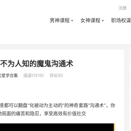
注册
男神课程
女神课程
职场权谋
·不为人知的魔鬼沟通术
恋爱学合集
阅读(1510)
评论(0)
都可以翻盘“化被动为主动的”的神奇套路“沟通术”，你
动局面的痛苦和隐忍，享受高效有价值社交