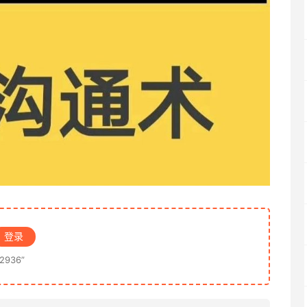
登录
936”