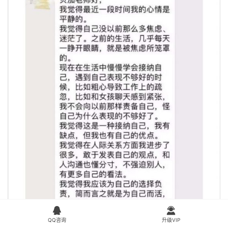


QQ咨询
升级VIP