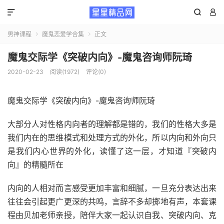



男神课程
魔鬼恋爱学合集
正文


魔鬼交际学《突破内向》-魔鬼咨询师阮琦
2020-02-23
阅读(1972)
评论(0)
魔鬼交际学《突破内向》-魔鬼咨询师阮琦
大部分人对性格内向者的理解都是错的，我们的性格大多是
我们内在的思维模式和处理方式的外化，所以内向和外向只
是我们内心世界的外化，读懂了这一层，才知道『突破内
向』的精髓所在
内向的人相对而言感受更加丰富和细腻，一旦充分表达出来
往往会引起更广更深的共鸣，言辞不多却掷地有声，本套课
程由贝加老师亲授，陪伴大家一起认识自我、突破内向、克