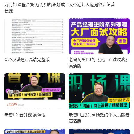
万万姐课程合集 万万姐的职场成
大齐老师天道鬼谷训练营
长课
Q帝权谋通汇高清完整版
老曾阿里P9的《大厂面试攻略》
高清版
老曾L2-晋升课 高清版
老曾L1_成为高绩效的个人贡献者
高清版