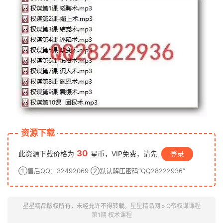
资源下载
30
此资源下载价格为
星币，VIP免费，请先
登录
①售后QQ：32492069 ②默认解压密码“QQ28222936”
星星精品版权所有，未经允许不得转载。
星星精品网
»
Q帝权谋课程
第1期 权术课程