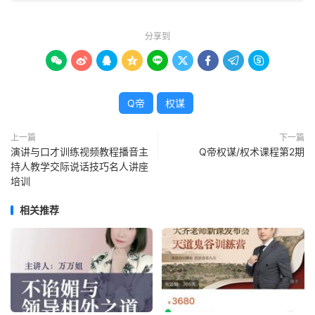
分享到









Q帝
权谋
上一篇
下一篇
演讲与口才训练视频教程播音主
Q帝权谋/权术课程第2期
持人教学交际说话技巧名人讲座
培训
相关推荐