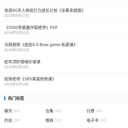
良叔90天人格吸引力成长计划《全集系统版》
2026年6月27日
《1000‮能条‬‎量‮裂炸‬‎绝学》PDF
2026年5月20日
乌鸦救赎《连招4.0 Boss game 私密课》
2026年5月20日
蛇年顶阶情绪价值课
2026年5月19日
阮琦老师《365真我修炼课》
2026年5月19日
热门标签
聊天
合集
付费
(65)
(43)
(35)
约会
情商
电子书
(34)
(33)
(32)