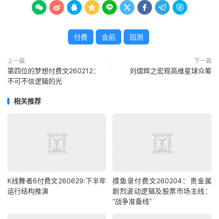









付费
会前
回测
上一篇
下一篇
第四位的梦想付费文260212：
刘熠辉之宏观高维星球众筹
不可不信逻辑的光
相关推荐
K线舞者6付费文260629:下半年
摸鱼录付费文260204：贵金属
运行结构推演
剧烈波动逻辑及股票市场主线：
“战争准备线”