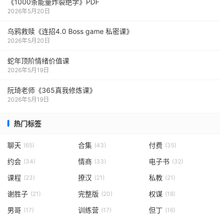
《1000‮能条‬‎量‮裂炸‬‎绝学》PDF
2026年5月20日
乌鸦救赎《连招4.0 Boss game 私密课》
2026年5月20日
蛇年顶阶情绪价值课
2026年5月19日
阮琦老师《365真我修炼课》
2026年5月19日
热门标签
聊天
合集
付费
(65)
(43)
(35)
约会
情商
电子书
(34)
(33)
(32)
课程
撩汉
私教
(23)
(21)
(21)
谢胜子
完整版
权谋
(21)
(20)
(18)
男哥
训练营
但丁
(17)
(17)
(16)