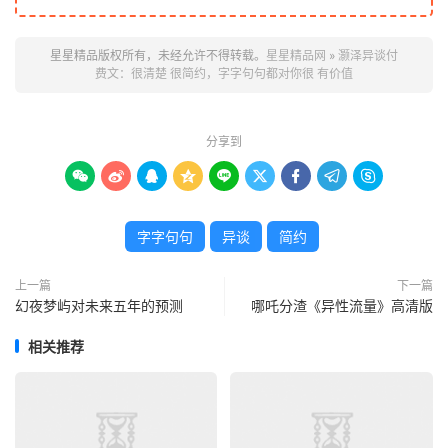
星星精品版权所有，未经允许不得转载。
星星精品网
»
灏泽异谈付
费文：很清楚 很简约，字字句句都对你很 有价值
分享到









字字句句
异谈
简约
上一篇
下一篇
幻夜梦屿对未来五年的预测
哪吒分渣《异性流量》高清版
相关推荐