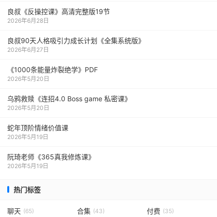
良叔《反操控课》高清完整版19节
2026年6月28日
良叔90天人格吸引力成长计划《全集系统版》
2026年6月27日
《1000‮能条‬‎量‮裂炸‬‎绝学》PDF
2026年5月20日
乌鸦救赎《连招4.0 Boss game 私密课》
2026年5月20日
蛇年顶阶情绪价值课
2026年5月19日
阮琦老师《365真我修炼课》
2026年5月19日
热门标签
聊天
合集
付费
(65)
(43)
(35)