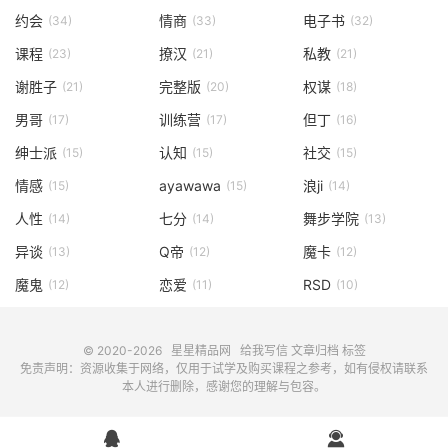
约会
情商
电子书
(34)
(33)
(32)
课程
撩汉
私教
(23)
(21)
(21)
谢胜子
完整版
权谋
(21)
(20)
(18)
男哥
训练营
但丁
(17)
(17)
(16)
绅士派
认知
社交
(15)
(15)
(15)
情感
ayawawa
浪ji
(15)
(15)
(14)
人性
七分
舞步学院
(14)
(14)
(13)
异谈
Q帝
魔卡
(13)
(12)
(12)
魔鬼
恋爱
RSD
(12)
(11)
(10)
© 2020-2026
星星精品网
给我写信
文章归档
标签
免责声明：资源收集于网络，仅用于试学及购买课程之参考，如有侵权请联系
本人进行删除，感谢您的理解与包容。

