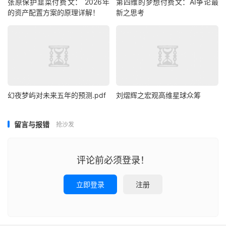
张原保护韭菜‮费付‬文： 2026年
第四维的梦想付费文：AI争论最
的资产配置方案的原理详解！
新之思考
幻夜梦屿对未来五年的预测.pdf
刘熠辉之宏观高维星球众筹
留言与报错
抢沙发
评论前必须登录！
立即登录
注册