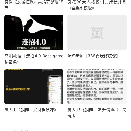
良叔《反操控课》高清完整版19
良叔90天人格吸引力成长计划
节
《全集系统版》
乌鸦救赎《连招4.0 Boss game
阮琦老师《365真我修炼课》
私密课》
詹大卫《狼群 – 網聊神技課》
詹大卫《狼群、調升情‬溫 》 高
清版