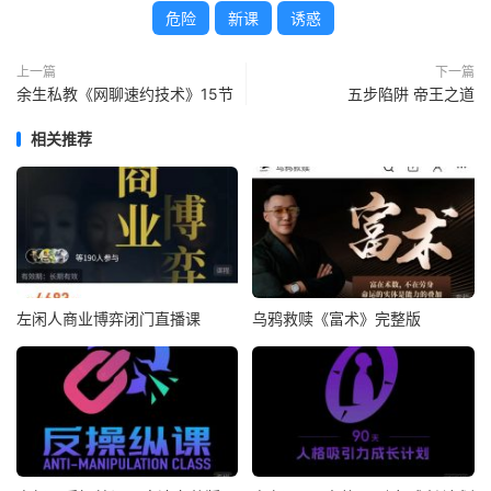
危险
新课
诱惑
上一篇
下一篇
余生私教《网聊速约技术》15节
五步陷阱 帝王之道
相关推荐
左闲人商业博弈闭门直播课
乌鸦救赎《富术》完整版