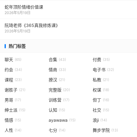
蛇年顶阶情绪价值课
2026年5月19日
阮琦老师《365真我修炼课》
2026年5月19日
热门标签
聊天
合集
付费
(65)
(43)
(35)
约会
情商
电子书
(34)
(33)
(32)
课程
撩汉
私教
(23)
(21)
(21)
谢胜子
完整版
权谋
(21)
(20)
(18)
男哥
训练营
但丁
(17)
(17)
(16)
绅士派
认知
社交
(15)
(15)
(15)
情感
ayawawa
浪ji
(15)
(15)
(14)
人性
七分
舞步学院
(14)
(14)
(13)