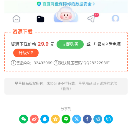
资源下载
29.9
资源下载价格
元
立即购买
或
升级VIP后免费
升级VIP
①售后QQ：32492069 ②默认解压密码“QQ28222936”
星星精品版权所有，未经允许不得转载。
星星精品网
»
诱惑的危险
（新课）
分享到








