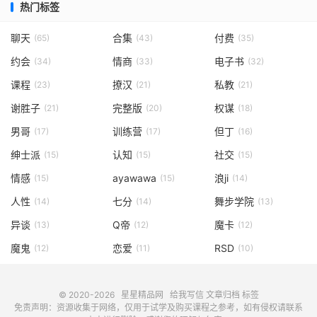
热门标签
聊天
合集
付费
(65)
(43)
(35)
约会
情商
电子书
(34)
(33)
(32)
课程
撩汉
私教
(23)
(21)
(21)
谢胜子
完整版
权谋
(21)
(20)
(18)
男哥
训练营
但丁
(17)
(17)
(16)
绅士派
认知
社交
(15)
(15)
(15)
情感
ayawawa
浪ji
(15)
(15)
(14)
人性
七分
舞步学院
(14)
(14)
(13)
异谈
Q帝
魔卡
(13)
(12)
(12)
魔鬼
恋爱
RSD
(12)
(11)
(10)
© 2020-2026
星星精品网
给我写信
文章归档
标签
免责声明：资源收集于网络，仅用于试学及购买课程之参考，如有侵权请联系