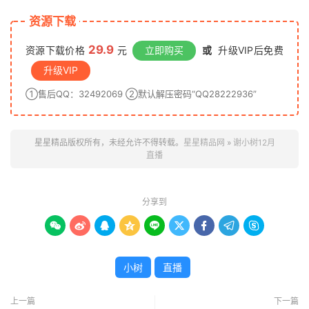
资源下载
29.9
资源下载价格
元
立即购买
或
升级VIP后免费
升级VIP
①售后QQ：32492069 ②默认解压密码“QQ28222936”
星星精品版权所有，未经允许不得转载。
星星精品网
»
谢小树12月
直播
分享到









小树
直播
上一篇
下一篇