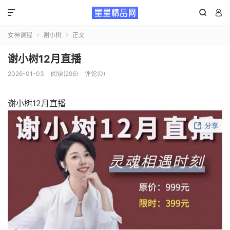



女神课程
谢小树
正文


谢小树12月直播
2026-01-03
阅读(296)
评论(0)
谢小树12月直播