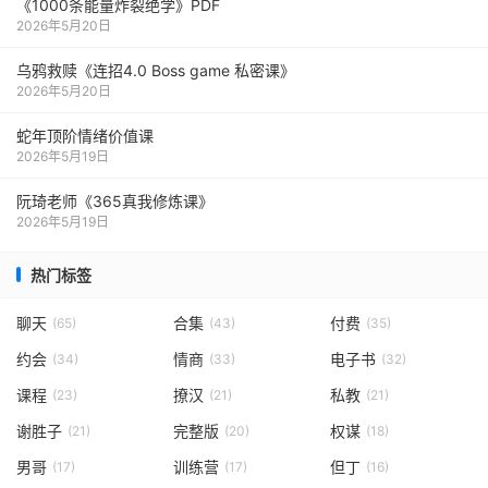
《1000‮能条‬‎量‮裂炸‬‎绝学》PDF
2026年5月20日
乌鸦救赎《连招4.0 Boss game 私密课》
2026年5月20日
蛇年顶阶情绪价值课
2026年5月19日
阮琦老师《365真我修炼课》
2026年5月19日
热门标签
聊天
合集
付费
(65)
(43)
(35)
约会
情商
电子书
(34)
(33)
(32)
课程
撩汉
私教
(23)
(21)
(21)
谢胜子
完整版
权谋
(21)
(20)
(18)
男哥
训练营
但丁
(17)
(17)
(16)