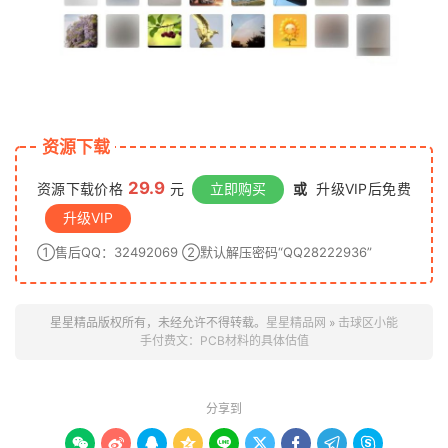
资源下载
29.9
资源下载价格
元
立即购买
或
升级VIP后免费
升级VIP
①售后QQ：32492069 ②默认解压密码“QQ28222936”
星星精品版权所有，未经允许不得转载。
星星精品网
»
击球区小能
手付费文：PCB材料的具体估值
分享到








