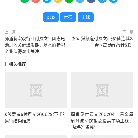
pcb
付费
击球
上一篇
下一篇
师道涧宏观行业付费文：固态电
控盘猫频道付费文:《价值连城2:
池进入关键爆发期，基本面错配
春季躁动作战计划》
企业值得双击关注
相关推荐
K线舞者6付费文260629:下半年
摸鱼录付费文260204：贵金属
运行结构推演
剧烈波动逻辑及股票市场主线：
“战争准备线”