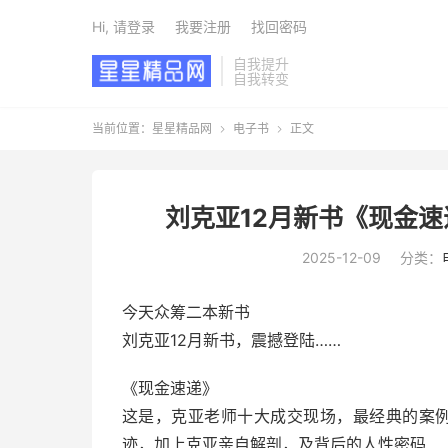
Hi, 请登录
我要注册
找回密码
自我提升
自我转变
当前位置：
星星精品网
电子书
正文


刘克亚12月新书《现金速
2025-12-09
分类：
今天众筹二本新书
刘克亚12月新书，震撼登陆……
《现金速递》
这是，克亚老师十大成交现场，最经典的案例
迹，加上克亚亲自解剖，及背后的人性密码