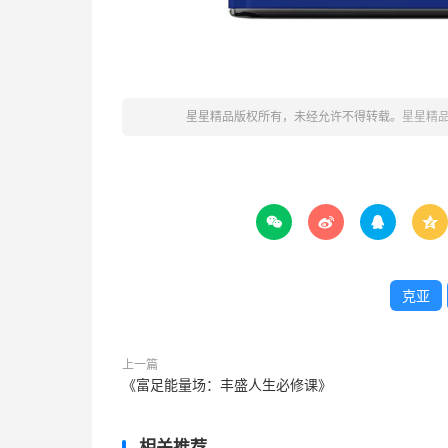
星星精品版权所有，未经允许不得转载。
星星精




克亚
上一篇
《富足能量场：丰盛人生必修课》
相关推荐