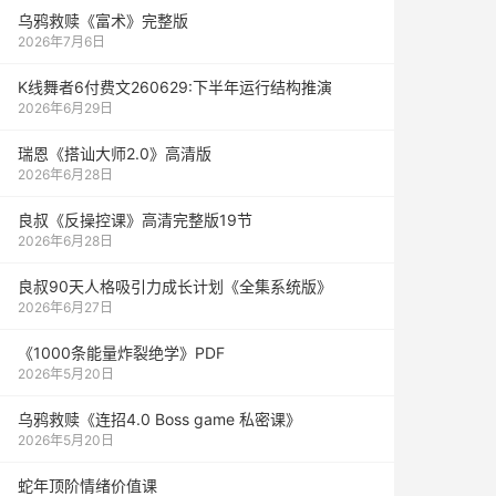
乌鸦救赎《富术》完整版
2026年7月6日
K线舞者6付费文260629:下半年运行结构推演
2026年6月29日
瑞恩《搭讪大师2.0》高清版
2026年6月28日
良叔《反操控课》高清完整版19节
2026年6月28日
良叔90天人格吸引力成长计划《全集系统版》
2026年6月27日
《1000‮能条‬‎量‮裂炸‬‎绝学》PDF
2026年5月20日
乌鸦救赎《连招4.0 Boss game 私密课》
2026年5月20日
蛇年顶阶情绪价值课