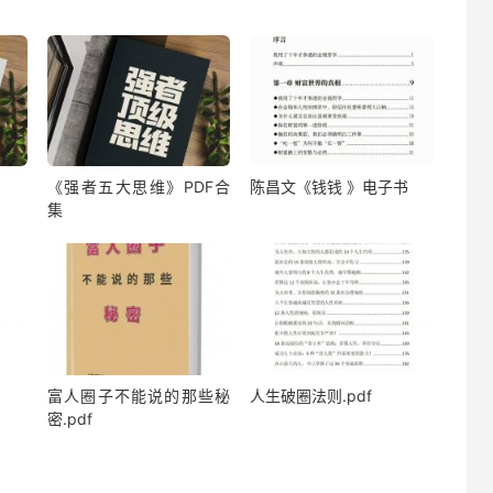
《强者五大思维》PDF合
陈昌文《钱钱 》电子书
集
富人圈子不能说的那些秘
人生破圈法则.pdf
密.pdf