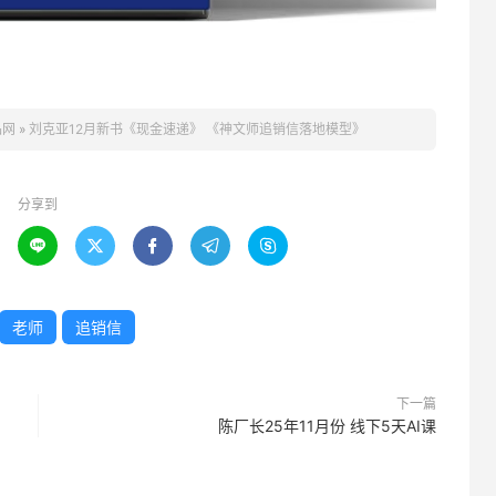
品网
»
刘克亚12月新书《现金速递》 《神文师追销信落地模型》
分享到





老师
追销信
下一篇
陈厂长25年11月份 线下5天AI课