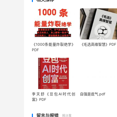
《1000‮能条‬‎量‮裂炸‬‎绝学》
《毛‮高选‬维智慧》PDF
PDF
李天舒《豆包AI时代创
自强是底气.pdf
富》PDF
留言与报错
抢沙发