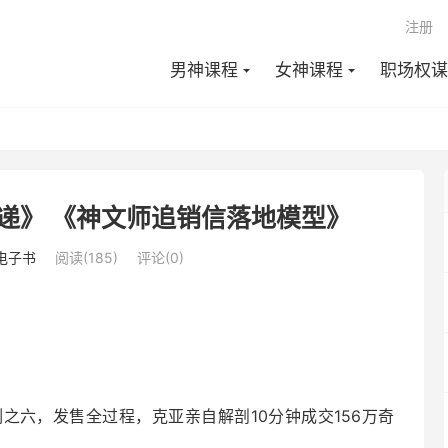
注册
男神课程
女神课程
职场权谋
递》 《神文师追销信落地模型》
电子书
阅读(185)
评论(0)
之六，发售全过程，克亚亲自解剖10分钟成交156万奇