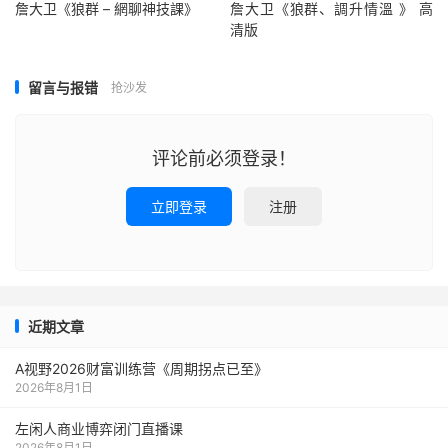
詹大卫《狼群 – 網聊神技課》
詹大卫《狼群、調升情‬溫 》 高
清版
留言与报错
抢沙发
评论前必须登录！
立即登录
注册
近期文章
A视野2026财富训练营《周期拐点已至》
2026年8月1日
左闲人商业博弈闭门直播课
2026年8月1日