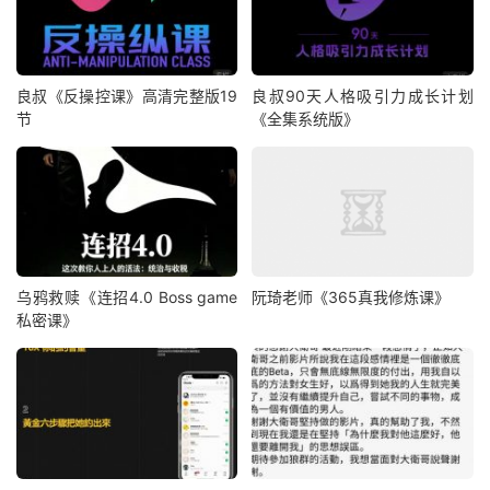
良叔《反操控课》高清完整版19
良叔90天人格吸引力成长计划
节
《全集系统版》
乌鸦救赎《连招4.0 Boss game
阮琦老师《365真我修炼课》
私密课》