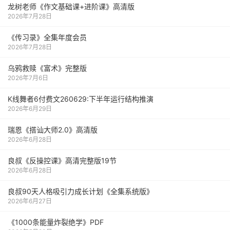
龙树老师《作文基础课+进阶课》高清版
2026年7月28日
《传习录》全集年度会员
2026年7月28日
乌鸦救赎《富术》完整版
2026年7月6日
K线舞者6付费文260629:下半年运行结构推演
2026年6月29日
瑞恩《搭讪大师2.0》高清版
2026年6月28日
良叔《反操控课》高清完整版19节
2026年6月28日
良叔90天人格吸引力成长计划《全集系统版》
2026年6月27日
《1000‮能条‬‎量‮裂炸‬‎绝学》PDF