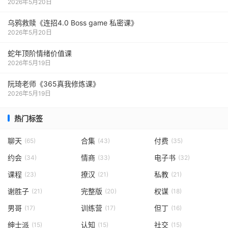
2026年5月20日
乌鸦救赎《连招4.0 Boss game 私密课》
2026年5月20日
蛇年顶阶情绪价值课
2026年5月19日
阮琦老师《365真我修炼课》
2026年5月19日
热门标签
聊天
合集
付费
(65)
(43)
(35)
约会
情商
电子书
(34)
(33)
(32)
课程
撩汉
私教
(23)
(21)
(21)
谢胜子
完整版
权谋
(21)
(20)
(18)
男哥
训练营
但丁
(17)
(17)
(16)
绅士派
认知
社交
(15)
(15)
(15)