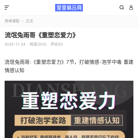



男神课程
正文

流氓兔雨哥《重塑恋爱力》
2025-11-24
阅读(203)
评论(0)
流氓兔雨哥:《重塑恋爱力》7节，打破情感-泡学中毒 重建
情感认知