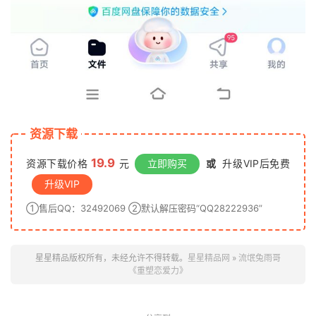
资源下载
19.9
资源下载价格
元
立即购买
或
升级VIP后免费
升级VIP
①售后QQ：32492069 ②默认解压密码“QQ28222936”
星星精品版权所有，未经允许不得转载。
星星精品网
»
流氓兔雨哥
《重塑恋爱力》