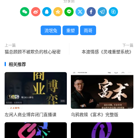
分享到









流氓兔
重塑
雨哥
上一篇
下一篇
猫总顾顾不被欺负的核心秘密
本渡情感《灵魂重塑系统》
相关推荐
左闲人商业博弈闭门直播课
乌鸦救赎《富术》完整版