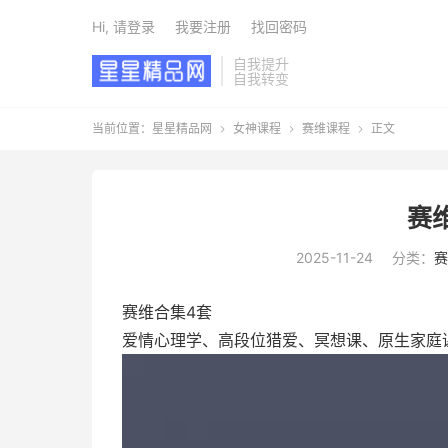
Hi, 请登录
我要注册
找回密码
自我提升
自我转变
当前位置：
星星精品网
女神课程
赛维课程
正文



赛
2025-11-24
分类：
赛
赛维合集4套
爱情心理学、高段位猎爱、冥想课、原生家庭