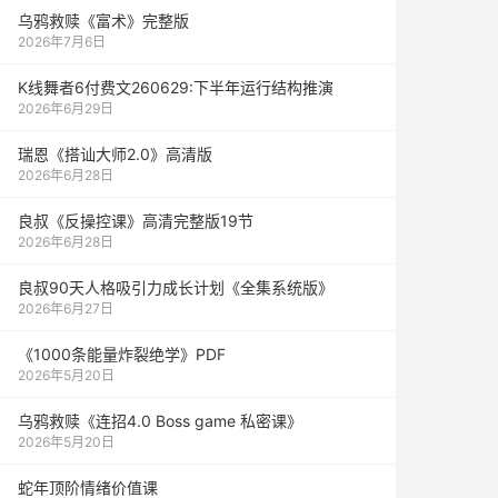
乌鸦救赎《富术》完整版
2026年7月6日
K线舞者6付费文260629:下半年运行结构推演
2026年6月29日
瑞恩《搭讪大师2.0》高清版
2026年6月28日
良叔《反操控课》高清完整版19节
2026年6月28日
良叔90天人格吸引力成长计划《全集系统版》
2026年6月27日
《1000‮能条‬‎量‮裂炸‬‎绝学》PDF
2026年5月20日
乌鸦救赎《连招4.0 Boss game 私密课》
2026年5月20日
蛇年顶阶情绪价值课