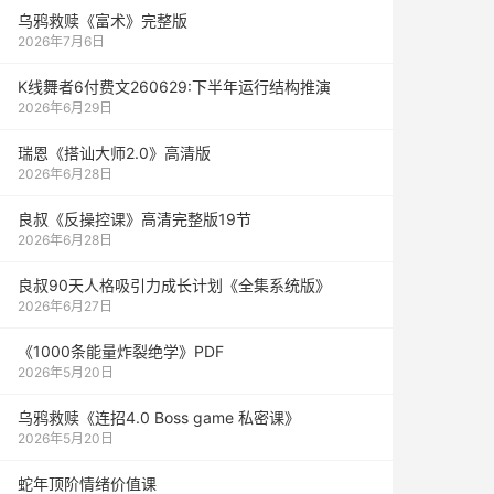
乌鸦救赎《富术》完整版
2026年7月6日
K线舞者6付费文260629:下半年运行结构推演
2026年6月29日
瑞恩《搭讪大师2.0》高清版
2026年6月28日
良叔《反操控课》高清完整版19节
2026年6月28日
良叔90天人格吸引力成长计划《全集系统版》
2026年6月27日
《1000‮能条‬‎量‮裂炸‬‎绝学》PDF
2026年5月20日
乌鸦救赎《连招4.0 Boss game 私密课》
2026年5月20日
蛇年顶阶情绪价值课