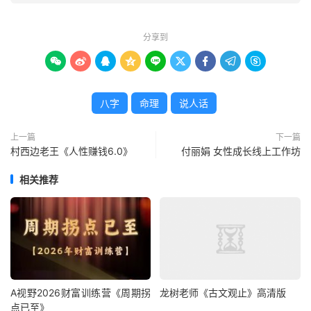
分享到









八字
命理
说人话
上一篇
下一篇
村西边老王《人性赚钱6.0》
付丽娟 女性成长线上工作坊
相关推荐
A视野2026财富训练营《周期拐
龙树老师《古文观止》高清版
点已至》