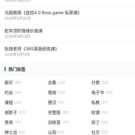
2026年5月20日
乌鸦救赎《连招4.0 Boss game 私密课》
2026年5月20日
蛇年顶阶情绪价值课
2026年5月19日
阮琦老师《365真我修炼课》
2026年5月19日
热门标签
聊天
合集
付费
(65)
(43)
(35)
约会
情商
电子书
(34)
(33)
(32)
课程
撩汉
私教
(23)
(21)
(21)
谢胜子
完整版
权谋
(21)
(20)
(18)
男哥
训练营
但丁
(17)
(17)
(16)
绅士派
认知
社交
(15)
(15)
(15)