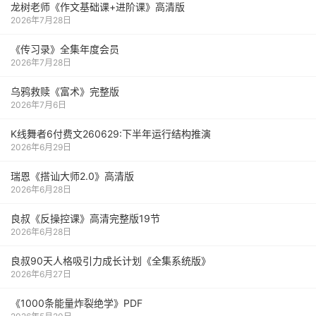
龙树老师《作文基础课+进阶课》高清版
2026年7月28日
《传习录》全集年度会员
2026年7月28日
乌鸦救赎《富术》完整版
2026年7月6日
K线舞者6付费文260629:下半年运行结构推演
2026年6月29日
瑞恩《搭讪大师2.0》高清版
2026年6月28日
良叔《反操控课》高清完整版19节
2026年6月28日
良叔90天人格吸引力成长计划《全集系统版》
2026年6月27日
《1000‮能条‬‎量‮裂炸‬‎绝学》PDF