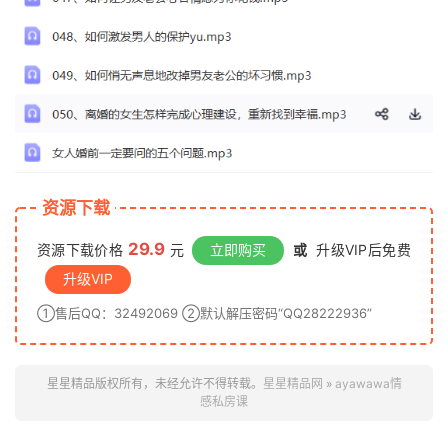
资源下载
29.9
资源下载价格
元
立即购买
或
升级VIP后免费
升级VIP
①售后QQ：32492069 ②默认解压密码“QQ28222936”
星星精品版权所有，未经允许不得转载。
星星精品网
»
ayawawa情
感私房课