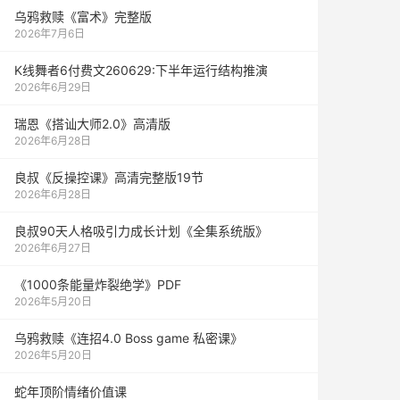
乌鸦救赎《富术》完整版
2026年7月6日
K线舞者6付费文260629:下半年运行结构推演
2026年6月29日
瑞恩《搭讪大师2.0》高清版
2026年6月28日
良叔《反操控课》高清完整版19节
2026年6月28日
良叔90天人格吸引力成长计划《全集系统版》
2026年6月27日
《1000‮能条‬‎量‮裂炸‬‎绝学》PDF
2026年5月20日
乌鸦救赎《连招4.0 Boss game 私密课》
2026年5月20日
蛇年顶阶情绪价值课