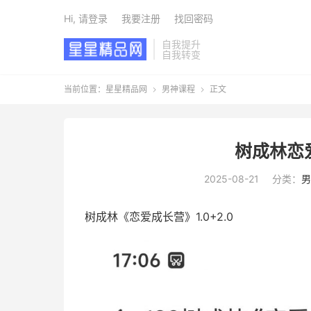
Hi, 请登录
我要注册
找回密码
自我提升
自我转变
当前位置：
星星精品网
男神课程
正文


树成林恋爱
2025-08-21
分类：
男
树成林《恋爱成长营》1.0+2.0