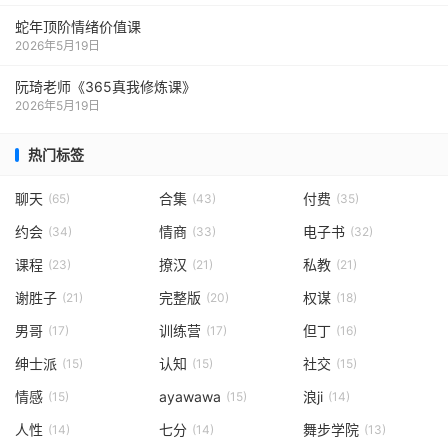
蛇年顶阶情绪价值课
2026年5月19日
阮琦老师《365真我修炼课》
2026年5月19日
热门标签
聊天
合集
付费
(65)
(43)
(35)
约会
情商
电子书
(34)
(33)
(32)
课程
撩汉
私教
(23)
(21)
(21)
谢胜子
完整版
权谋
(21)
(20)
(18)
男哥
训练营
但丁
(17)
(17)
(16)
绅士派
认知
社交
(15)
(15)
(15)
情感
ayawawa
浪ji
(15)
(15)
(14)
人性
七分
舞步学院
(14)
(14)
(13)