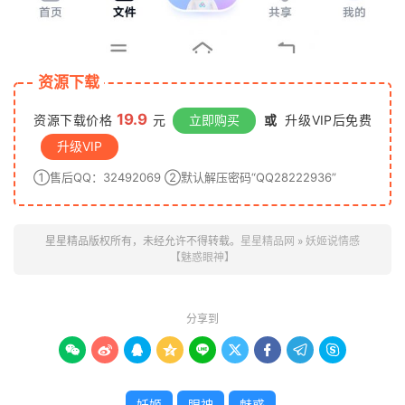
资源下载
19.9
资源下载价格
元
立即购买
或
升级VIP后免费
升级VIP
①售后QQ：32492069 ②默认解压密码“QQ28222936”
星星精品版权所有，未经允许不得转载。
星星精品网
»
妖姬说情感
【魅惑眼神】
分享到









妖姬
眼神
魅惑