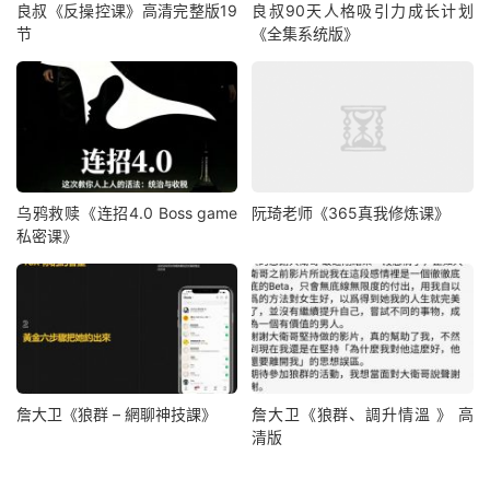
良叔《反操控课》高清完整版19
良叔90天人格吸引力成长计划
节
《全集系统版》
乌鸦救赎《连招4.0 Boss game
阮琦老师《365真我修炼课》
私密课》
詹大卫《狼群 – 網聊神技課》
詹大卫《狼群、調升情‬溫 》 高
清版