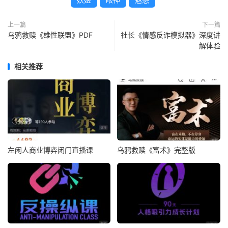
上一篇
下一篇
乌鸦救赎《雄性联盟》PDF
社长《情感反诈模拟器》深度讲
解体验
相关推荐
左闲人商业博弈闭门直播课
乌鸦救赎《富术》完整版