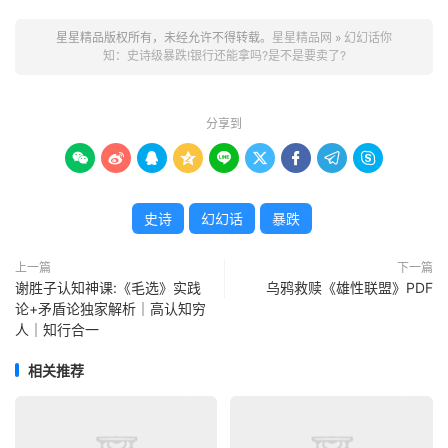
星星精品版权所有，未经允许不得转载。
星星精品网
»
幻幻话你
知：史诗级暴跌!银行还能拿吗?是不是要卖了?
分享到









史诗
幻幻话
暴跌
上一篇
下一篇
谢胜子认知神课:《毛选》实践
乌鸦救赎《雄性联盟》PDF
论+矛盾论独家解析｜高认知穷
人｜知行合一
相关推荐