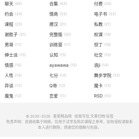
聊天
合集
付费
(65)
(43)
(35)
约会
情商
电子书
(34)
(33)
(32)
课程
撩汉
私教
(23)
(21)
(21)
谢胜子
完整版
权谋
(21)
(20)
(18)
男哥
训练营
但丁
(17)
(17)
(16)
绅士派
认知
社交
(15)
(15)
(15)
情感
ayawawa
浪ji
(15)
(15)
(14)
人性
七分
舞步学院
(14)
(14)
(13)
异谈
Q帝
魔卡
(13)
(12)
(12)
魔鬼
恋爱
RSD
(12)
(11)
(10)
© 2020-2026
星星精品网
给我写信
文章归档
标签
免责声明：资源收集于网络，仅用于试学及购买课程之参考，如有侵权请联系
本人进行删除，感谢您的理解与包容。