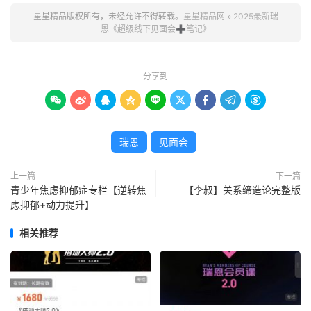
星星精品版权所有，未经允许不得转载。
星星精品网
»
2025最新瑞
恩《超级线下见面会➕笔记》
分享到









瑞恩
见面会
上一篇
下一篇
青少年焦虑抑郁症专栏【逆转焦
【李叔】关系缔造论完整版
虑抑郁+动力提升】
相关推荐