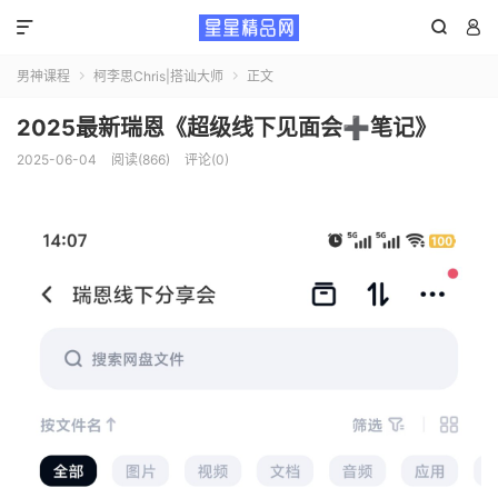



男神课程
柯李思Chris|搭讪大师
正文


2025最新瑞恩《超级线下见面会➕笔记》
2025-06-04
阅读(866)
评论(0)