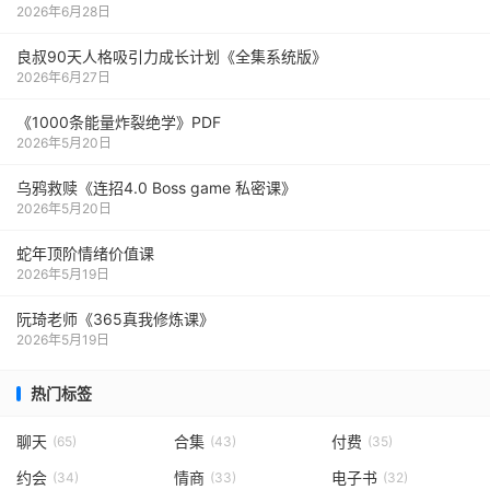
2026年6月28日
良叔90天人格吸引力成长计划《全集系统版》
2026年6月27日
《1000‮能条‬‎量‮裂炸‬‎绝学》PDF
2026年5月20日
乌鸦救赎《连招4.0 Boss game 私密课》
2026年5月20日
蛇年顶阶情绪价值课
2026年5月19日
阮琦老师《365真我修炼课》
2026年5月19日
热门标签
聊天
合集
付费
(65)
(43)
(35)
约会
情商
电子书
(34)
(33)
(32)