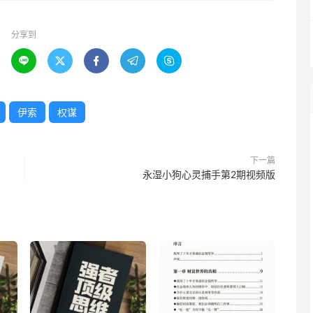
分享到





伊索
权谋
下一篇
永湿小狗心灵捕手第2期视频版