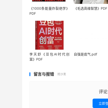
《1000‮能条‬‎量‮裂炸‬‎绝学》
《毛‮高选‬维智慧》PDF
PDF
李天舒《豆包AI时代创
自强是底气.pdf
富》PDF
留言与报错
抢沙发
评论
立即