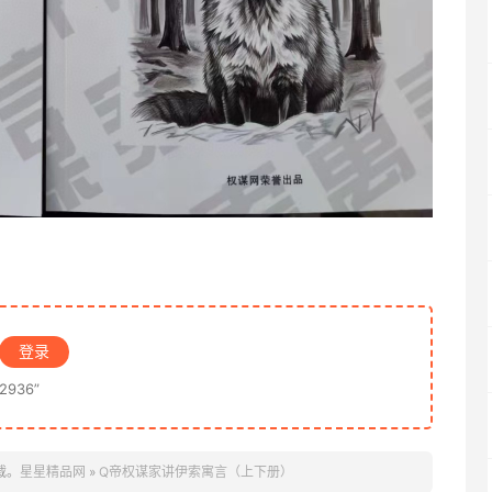
登录
936”
载。
星星精品网
»
Q帝权谋家讲伊索寓言（上下册）