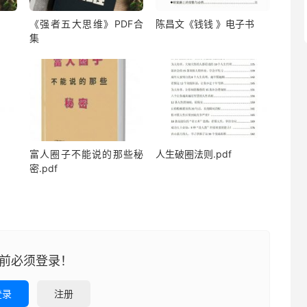
《强者五大思维》PDF合
陈昌文《钱钱 》电子书
集
富人圈子不能说的那些秘
人生破圈法则.pdf
密.pdf
前必须登录！
登录
注册