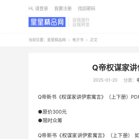
Hi, 请登录
我要注册
找回密码
自我提升
自我转变
当前位置：
星星精品网
电子书
正文


Q帝权谋家讲
2025-01-20
分类：
Q帝新书《权谋家讲伊索寓言》（上下册）PD
●原价300元
●限时众筹
Q帝新书《权谋家讲伊索寓言》（上下册） 