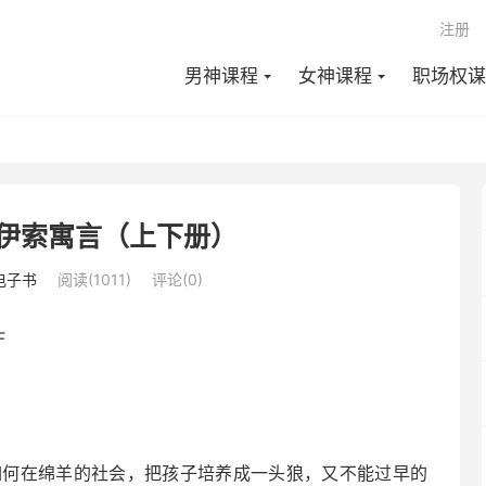
注册
男神课程
女神课程
职场权谋
伊索寓言（上下册）
电子书
阅读(1011)
评论(0)
F
如何在绵羊的社会，把孩子培养成一头狼，又不能过早的