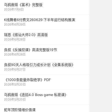
乌鸦救赎《富术》完整版
2026年7月6日
K线舞者6付费文260629:下半年运行结构推演
2026年6月29日
瑞恩《搭讪大师2.0》高清版
2026年6月28日
良叔《反操控课》高清完整版19节
2026年6月28日
良叔90天人格吸引力成长计划《全集系统版》
2026年6月27日
《1000‮能条‬‎量‮裂炸‬‎绝学》PDF
2026年5月20日
乌鸦救赎《连招4.0 Boss game 私密课》
2026年5月20日
蛇年顶阶情绪价值课