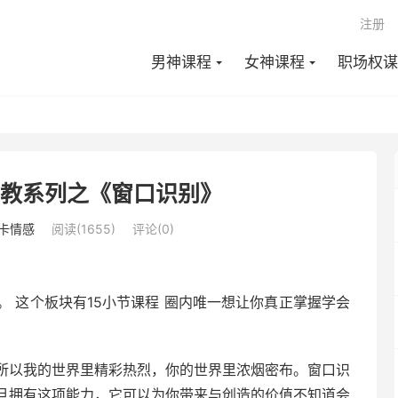
注册
男神课程
女神课程
职场权谋
私教系列之《窗口识别》
卡情感
阅读(1655)
评论(0)
 这个板块有15小节课程 圈内唯一想让你真正掌握学会
所以我的世界里精彩热烈，你的世界里浓烟密布。窗口识
旦拥有这项能力，它可以为你带来与创造的价值不知道会