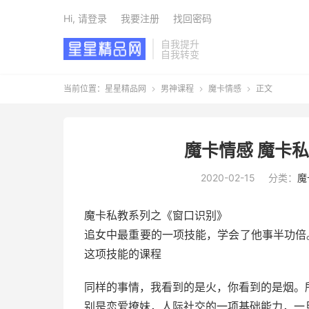
Hi, 请登录
我要注册
找回密码
自我提升
自我转变
当前位置：
星星精品网
男神课程
魔卡情感
正文



魔卡情感 魔卡
2020-02-15
分类：
魔
魔卡私教系列之《窗口识别》
追女中最重要的一项技能，学会了他事半功倍。
这项技能的课程
同样的事情，我看到的是火，你看到的是烟。
别是恋爱撩妹，人际社交的一项基础能力，一