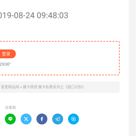
登录
936”
。
星星精品网
»
魔卡情感 魔卡私教系列之《窗口识别》
分享到




