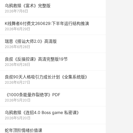
乌鸦救赎《富术》完整版
2026年7月6日
K线舞者6付费文260629:下半年运行结构推演
2026年6月29日
瑞恩《搭讪大师2.0》高清版
2026年6月28日
良叔《反操控课》高清完整版19节
2026年6月28日
良叔90天人格吸引力成长计划《全集系统版》
2026年6月27日
《1000‮能条‬‎量‮裂炸‬‎绝学》PDF
2026年5月20日
乌鸦救赎《连招4.0 Boss game 私密课》
2026年5月20日
蛇年顶阶情绪价值课