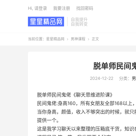
Hi, 请登录
我要注册
找回密码
自我提升
自我转变
当前位置：
星星精品网
男神课程
正文


脱单师民间
2024-12-22
分类：
男
脱单师民间鬼佬《聊天思维进阶课》
民间鬼佬:身高160，所有女朋友全部168以
当你身高，颜值，收入不够突出的时候，就只
提供一个。
这是我学习聊天以来整理的压箱底干货，知识