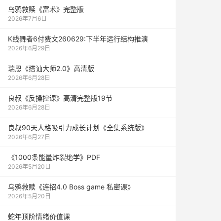
乌鸦救赎《富术》完整版
2026年7月6日
K线舞者6付费文260629:下半年运行结构推演
2026年6月29日
瑞恩《搭讪大师2.0》高清版
2026年6月28日
良叔《反操控课》高清完整版19节
2026年6月28日
良叔90天人格吸引力成长计划《全集系统版》
2026年6月27日
《1000‮能条‬‎量‮裂炸‬‎绝学》PDF
2026年5月20日
乌鸦救赎《连招4.0 Boss game 私密课》
2026年5月20日
蛇年顶阶情绪价值课