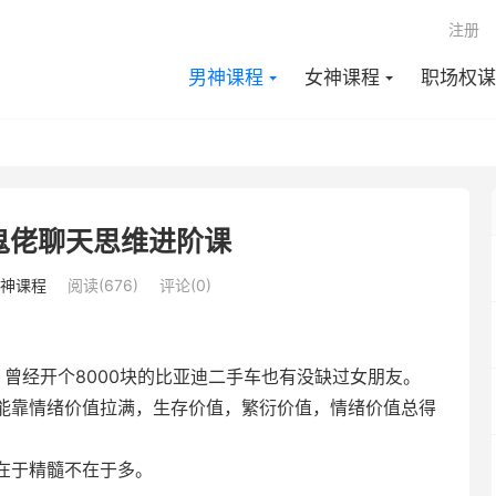
注册
男神课程
女神课程
职场权谋
鬼佬聊天思维进阶课
神课程
阅读(676)
评论(0)
上，曾经开个8000块的比亚迪二手车也有没缺过女朋友。
能靠情绪价值拉满，生存价值，繁衍价值，情绪价值总得
在于精髓不在于多。