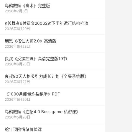
乌鸦救赎《富术》完整版
2026年7月6日
K线舞者6付费文260629:下半年运行结构推演
2026年6月29日
瑞恩《搭讪大师2.0》高清版
2026年6月28日
良叔《反操控课》高清完整版19节
2026年6月28日
良叔90天人格吸引力成长计划《全集系统版》
2026年6月27日
《1000‮能条‬‎量‮裂炸‬‎绝学》PDF
2026年5月20日
乌鸦救赎《连招4.0 Boss game 私密课》
2026年5月20日
蛇年顶阶情绪价值课