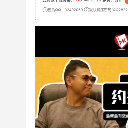
①售后QQ：32492069 ②默认解压密码“QQ28222