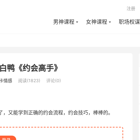
注册
男神课程
女神课程
职场权谋
白鸭《约会高手》
卡情感
阅读(1823)
评论(0)
了，又能学到正确的约会流程，约会技巧，棒棒的。
登录