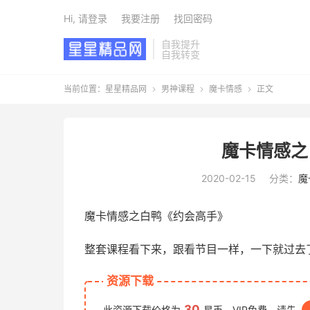
Hi, 请登录
我要注册
找回密码
自我提升
自我转变
当前位置：
星星精品网
男神课程
魔卡情感
正文



魔卡情感之
2020-02-15
分类：
魔
魔卡情感之白鸭《约会高手》
整套课程看下来，跟看节目一样，一下就过去
资源下载
30
此资源下载价格为
星币，VIP免费，请先