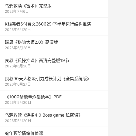
乌鸦救赎《富术》完整版
2026年7月6日
K线舞者6付费文260629:下半年运行结构推演
2026年6月29日
瑞恩《搭讪大师2.0》高清版
2026年6月28日
良叔《反操控课》高清完整版19节
2026年6月28日
良叔90天人格吸引力成长计划《全集系统版》
2026年6月27日
《1000‮能条‬‎量‮裂炸‬‎绝学》PDF
2026年5月20日
乌鸦救赎《连招4.0 Boss game 私密课》
2026年5月20日
蛇年顶阶情绪价值课