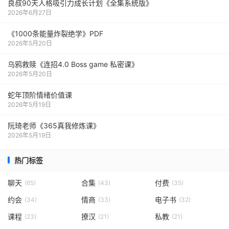
良叔90天人格吸引力成长计划《全集系统版》
2026年6月27日
《1000‮能条‬‎量‮裂炸‬‎绝学》PDF
2026年5月20日
乌鸦救赎《连招4.0 Boss game 私密课》
2026年5月20日
蛇年顶阶情绪价值课
2026年5月19日
阮琦老师《365真我修炼课》
2026年5月19日
热门标签
聊天
合集
付费
(65)
(43)
(35)
约会
情商
电子书
(34)
(33)
(32)
课程
撩汉
私教
(23)
(21)
(21)