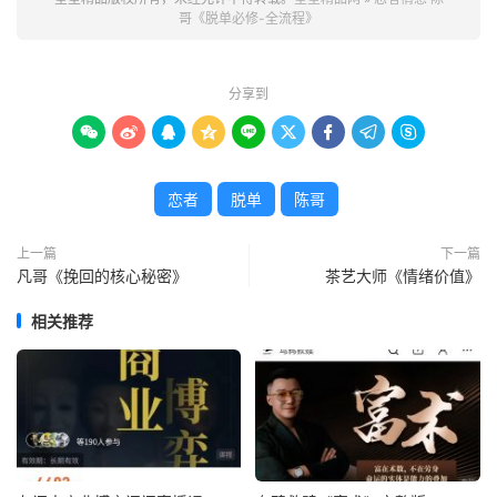
哥《脱单必修-全流程》
分享到









恋者
脱单
陈哥
上一篇
下一篇
凡哥《挽回的核心秘密》
茶艺大师《情绪价值》
相关推荐