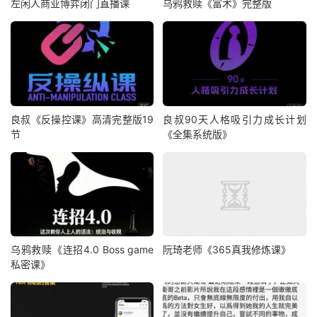
左闲人商业博弈闭门直播课
乌鸦救赎《富术》完整版
良叔《反操控课》高清完整版19
良叔90天人格吸引力成长计划
节
《全集系统版》
乌鸦救赎《连招4.0 Boss game
阮琦老师《365真我修炼课》
私密课》