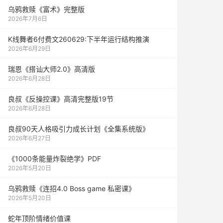
乌鸦救赎《富术》完整版
2026年7月6日
K线舞者6付费文260629:下半年运行结构推演
2026年6月29日
瑞恩《搭讪大师2.0》高清版
2026年6月28日
良叔《反操控课》高清完整版19节
2026年6月28日
良叔90天人格吸引力成长计划《全集系统版》
2026年6月27日
《1000‮能条‬‎量‮裂炸‬‎绝学》PDF
2026年5月20日
乌鸦救赎《连招4.0 Boss game 私密课》
2026年5月20日
蛇年顶阶情绪价值课