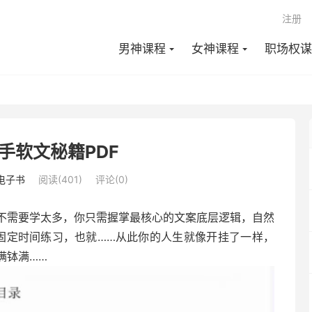
注册
男神课程
女神课程
职场权谋
手软文秘籍PDF
电子书
阅读(401)
评论(0)
不‬需要学‬太多，你只需握掌‬最核心‬的文案底层逻辑，自然‬
固定时间练习，也就……从此你‬的人生‬就像开挂了‬一样，
满钵满……