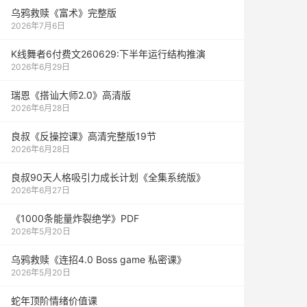
乌鸦救赎《富术》完整版
2026年7月6日
K线舞者6付费文260629:下半年运行结构推演
2026年6月29日
瑞恩《搭讪大师2.0》高清版
2026年6月28日
良叔《反操控课》高清完整版19节
2026年6月28日
良叔90天人格吸引力成长计划《全集系统版》
2026年6月27日
《1000‮能条‬‎量‮裂炸‬‎绝学》PDF
2026年5月20日
乌鸦救赎《连招4.0 Boss game 私密课》
2026年5月20日
蛇年顶阶情绪价值课