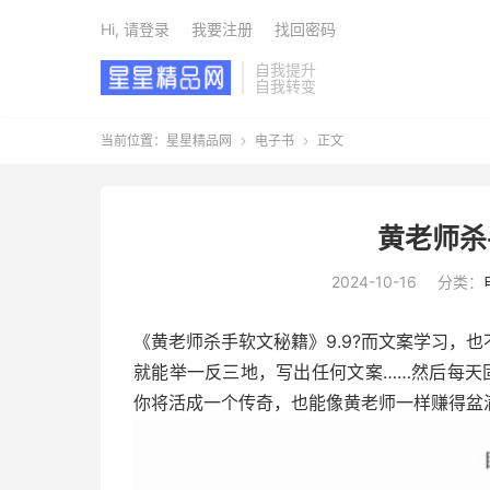
Hi, 请登录
我要注册
找回密码
自我提升
自我转变
当前位置：
星星精品网
电子书
正文


黄老师杀
2024-10-16
分类：
《黄老师杀手软文秘籍》9.9?而文案学‬习，也
就能举一反三地，写出任何‬文案……然后‬每天
你将‬活成一个传奇，也能像黄老师一样赚得盆