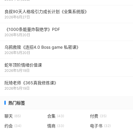
良叔90天人格吸引力成长计划《全集系统版》
2026年6月27日
《1000‮能条‬‎量‮裂炸‬‎绝学》PDF
2026年5月20日
乌鸦救赎《连招4.0 Boss game 私密课》
2026年5月20日
蛇年顶阶情绪价值课
2026年5月19日
阮琦老师《365真我修炼课》
2026年5月19日
热门标签
聊天
合集
付费
(65)
(43)
(35)
约会
情商
电子书
(34)
(33)
(32)