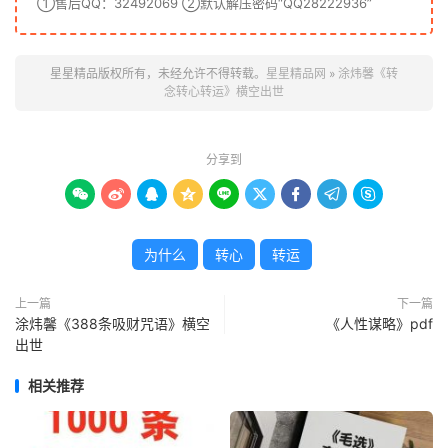
①售后QQ：32492069 ②默认解压密码“QQ28222936”
星星精品版权所有，未经允许不得转载。
星星精品网
»
涂炜馨《转
念转心转运》横空出世
分享到









为什么
转心
转运
上一篇
下一篇
涂炜馨《388条吸财咒语》横空
《人性谋略》pdf
出世
相关推荐