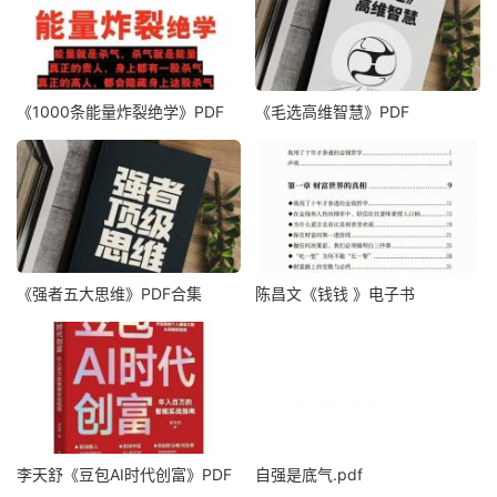
《1000‮能条‬‎量‮裂炸‬‎绝学》PDF
《毛‮高选‬维智慧》PDF
《强者五大思维》PDF合集
陈昌文《钱钱 》电子书
李天舒《豆包AI时代创富》PDF
自强是底气.pdf