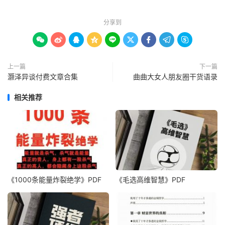
分享到









上一篇
下一篇
灏泽异谈付费文章合集
曲曲大女人朋友圈干货语录
相关推荐
《1000‮能条‬‎量‮裂炸‬‎绝学》PDF
《毛‮高选‬维智慧》PDF