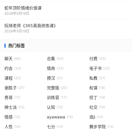
蛇年顶阶情绪价值课
2026年5月19日
阮琦老师《365真我修炼课》
2026年5月19日
热门标签
聊天
合集
付费
(65)
(43)
(35)
约会
情商
电子书
(34)
(33)
(32)
课程
撩汉
私教
(23)
(21)
(21)
谢胜子
完整版
权谋
(21)
(20)
(18)
男哥
训练营
但丁
(17)
(17)
(16)
绅士派
认知
社交
(15)
(15)
(15)
情感
ayawawa
浪ji
(15)
(15)
(14)
人性
七分
舞步学院
(14)
(14)
(13)