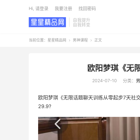
Hi, 请登录
我要注册
找回密码
自我提升
自我转变
当前位置：
星星精品网
男神课程
正文


欧阳梦琪《无限
2024-07-10
分类：
欧阳梦琪《无限话题聊天训练从零起步7天社
29.9?