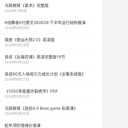
乌鸦救赎《富术》完整版
2026年7月6日
K线舞者6付费文260629:下半年运行结构推演
2026年6月29日
瑞恩《搭讪大师2.0》高清版
2026年6月28日
良叔《反操控课》高清完整版19节
2026年6月28日
良叔90天人格吸引力成长计划《全集系统版》
2026年6月27日
《1000‮能条‬‎量‮裂炸‬‎绝学》PDF
2026年5月20日
乌鸦救赎《连招4.0 Boss game 私密课》
2026年5月20日
蛇年顶阶情绪价值课