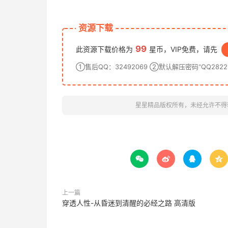
资源下载
99
此资源下载价格为
星币，VIP免费，请先
①售后QQ：32492069 ②默认解压密码“QQ28222
星星精品版权所有，未经允许不得




上一篇
穿透人性-从昏迷到清醒的必经之路 高清版