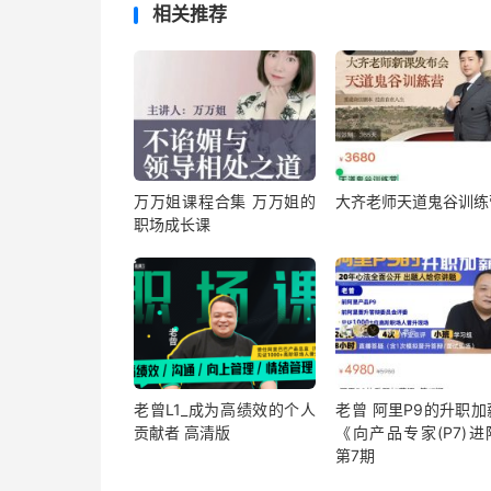
相关推荐
万万姐课程合集 万万姐的
大齐老师天道鬼谷训练
职场成长课
老曾L1_成为高绩效的个人
老曾 阿里P9的升职加
贡献者 高清版
《向产品专家(P7)进
第7期