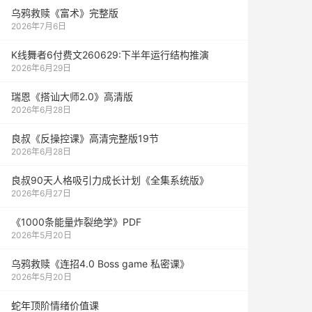
乌鸦救赎《富术》完整版
2026年7月6日
K线舞者6付费文260629:下半年运行结构推演
2026年6月29日
瑞恩《搭讪大师2.0》高清版
2026年6月28日
良叔《反操控课》高清完整版19节
2026年6月28日
良叔90天人格吸引力成长计划《全集系统版》
2026年6月27日
《1000‮能条‬‎量‮裂炸‬‎绝学》PDF
2026年5月20日
乌鸦救赎《连招4.0 Boss game 私密课》
2026年5月20日
蛇年顶阶情绪价值课