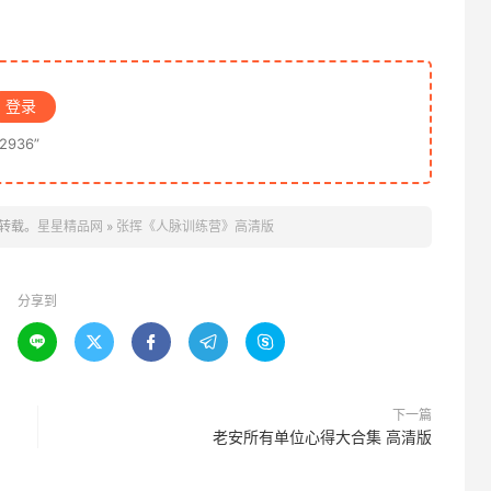
登录
936”
转载。
星星精品网
»
张挥《人脉训练营》高清版
分享到





下一篇
老安所有单位心得大合集 高清版