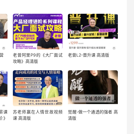
营
老曾阿里P9的《大厂面试
老曾L2-晋升课 高清版
攻略》高清版
薪课
苏老师赢在人情世故视频
觉醒-做一个通透的强者 高
阶》
课 高清版
清版