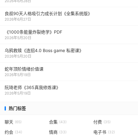
2026年6月28日
良叔90天人格吸引力成长计划《全集系统版》
2026年6月27日
《1000‮能条‬‎量‮裂炸‬‎绝学》PDF
2026年5月20日
乌鸦救赎《连招4.0 Boss game 私密课》
2026年5月20日
蛇年顶阶情绪价值课
2026年5月19日
阮琦老师《365真我修炼课》
2026年5月19日
热门标签
聊天
合集
付费
(65)
(43)
(35)
约会
情商
电子书
(34)
(33)
(32)