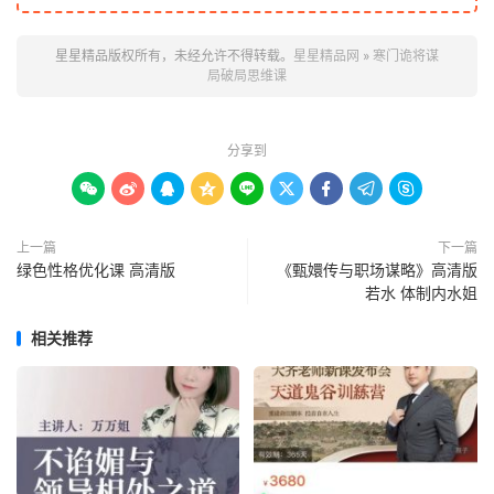
星星精品版权所有，未经允许不得转载。
星星精品网
»
寒门诡将谋
局破局思维课
分享到









上一篇
下一篇
绿色性格优化课 高清版
《甄嬛传与职场谋略》高清版
若水 体制内水姐
相关推荐