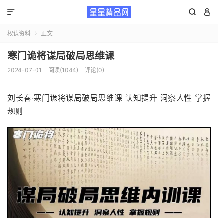



权谋资料
正文

寒门诡将谋局破局思维课
2024-07-01
阅读(1044)
评论(0)
刘长春·
寒门
诡将谋局破局思维课 ​认知提升 洞察人性 掌握
规则