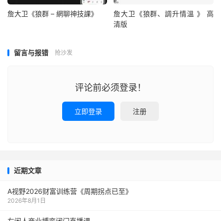
詹大卫《狼群 – 網聊神技課》
詹大卫《狼群、調升情‬溫 》 高
清版
留言与报错
抢沙发
评论前必须登录！
立即登录
注册
近期文章
A视野2026财富训练营《周期拐点已至》
2026年8月1日
左闲人商业博弈闭门直播课