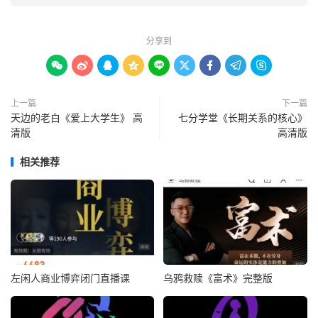
分享到









上一篇
下一篇
天边的老白《爱上大学生》 高
七分学堂《长期关系的核心》
清版
高清版
相关推荐
左闲人商业博弈闭门直播课
乌鸦救赎《富术》完整版