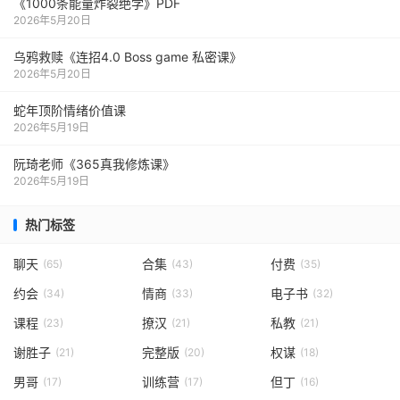
《1000‮能条‬‎量‮裂炸‬‎绝学》PDF
2026年5月20日
乌鸦救赎《连招4.0 Boss game 私密课》
2026年5月20日
蛇年顶阶情绪价值课
2026年5月19日
阮琦老师《365真我修炼课》
2026年5月19日
热门标签
聊天
合集
付费
(65)
(43)
(35)
约会
情商
电子书
(34)
(33)
(32)
课程
撩汉
私教
(23)
(21)
(21)
谢胜子
完整版
权谋
(21)
(20)
(18)
男哥
训练营
但丁
(17)
(17)
(16)