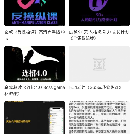
良叔《反操控课》高清完整版19
良叔90天人格吸引力成长计划
节
《全集系统版》
乌鸦救赎《连招4.0 Boss game
阮琦老师《365真我修炼课》
私密课》