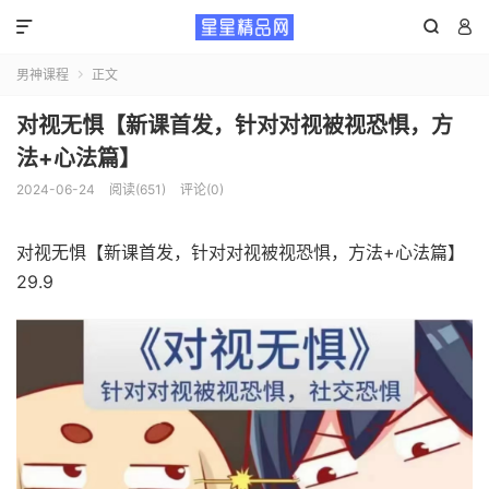



男神课程
正文

对视无惧【新课首发，针对对视被视恐惧，方
法+心法篇】
2024-06-24
阅读(651)
评论(0)
对视无惧【新课首发，针对对视被视恐惧，方法+心法篇】
29.9