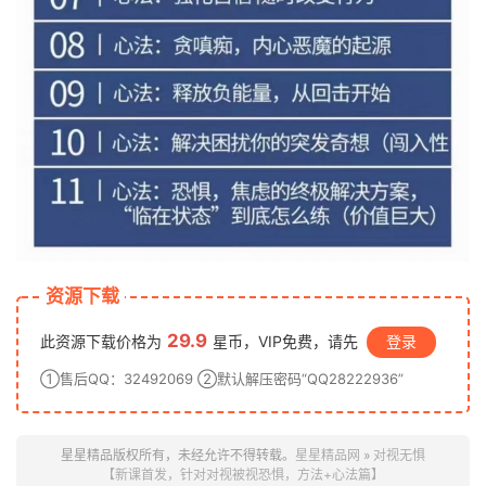
资源下载
29.9
此资源下载价格为
星币，VIP免费，请先
登录
①售后QQ：32492069 ②默认解压密码“QQ28222936”
星星精品版权所有，未经允许不得转载。
星星精品网
»
对视无惧
【新课首发，针对对视被视恐惧，方法+心法篇】