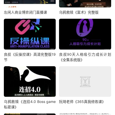
左闲人商业博弈闭门直播课
乌鸦救赎《富术》完整版
良叔《反操控课》高清完整版19
良叔90天人格吸引力成长计划
节
《全集系统版》
乌鸦救赎《连招4.0 Boss game
阮琦老师《365真我修炼课》
私密课》