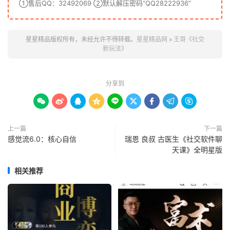
①售后QQ：32492069 ②默认解压密码“QQ28222936”
星星精品版权所有，未经允许不得转载。
星星精品网
»
王哥《社交
新玩法》
分享到









上一篇
下一篇
感觉流6.0：核心自信
瑞恩 良叔 古医生《社交软件聊
天课》全明星版
相关推荐