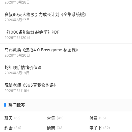
2026年6月28日
良叔90天人格吸引力成长计划《全集系统版》
2026年6月27日
《1000‮能条‬‎量‮裂炸‬‎绝学》PDF
2026年5月20日
乌鸦救赎《连招4.0 Boss game 私密课》
2026年5月20日
蛇年顶阶情绪价值课
2026年5月19日
阮琦老师《365真我修炼课》
2026年5月19日
热门标签
聊天
合集
付费
(65)
(43)
(35)
约会
情商
电子书
(34)
(33)
(32)