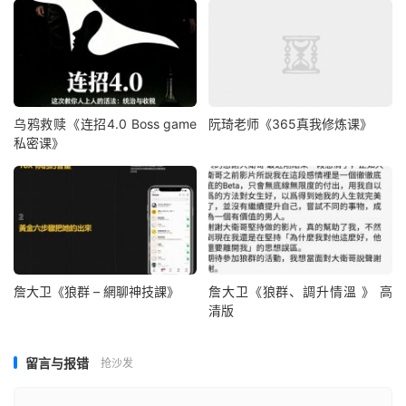
乌鸦救赎《连招4.0 Boss game
阮琦老师《365真我修炼课》
私密课》
詹大卫《狼群 – 網聊神技課》
詹大卫《狼群、調升情‬溫 》 高
清版
留言与报错
抢沙发