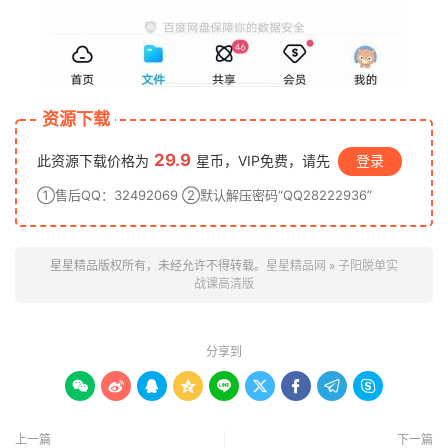
资源下载
29.9
此资源下载价格为
星币，VIP免费，请先
登录
①售后QQ：32492069 ②默认解压密码“QQ28222936”
星星精品版权所有，未经允许不得转载。
星星精品网
»
子阳脱单实
战课高清版
分享到









上一篇
下一篇