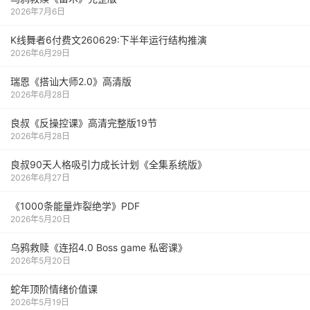
2026年7月6日
K线舞者6付费文260629:下半年运行结构推演
2026年6月29日
瑞恩《搭讪大师2.0》高清版
2026年6月28日
良叔《反操控课》高清完整版19节
2026年6月28日
良叔90天人格吸引力成长计划《全集系统版》
2026年6月27日
《1000‮能条‬‎量‮裂炸‬‎绝学》PDF
2026年5月20日
乌鸦救赎《连招4.0 Boss game 私密课》
2026年5月20日
蛇年顶阶情绪价值课
2026年5月19日