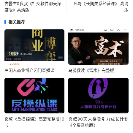
古醫生&良叔《社交軟件聊天深
凡哥《长期关系经营课》 高清
度版》高清版
版
相关推荐
左闲人商业博弈闭门直播课
乌鸦救赎《富术》完整版
良叔《反操控课》高清完整版19
良叔90天人格吸引力成长计划
节
《全集系统版》