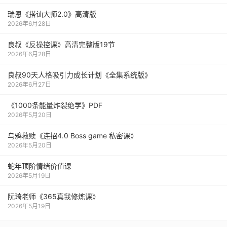
瑞恩《搭讪大师2.0》高清版
2026年6月28日
良叔《反操控课》高清完整版19节
2026年6月28日
良叔90天人格吸引力成长计划《全集系统版》
2026年6月27日
《1000‮能条‬‎量‮裂炸‬‎绝学》PDF
2026年5月20日
乌鸦救赎《连招4.0 Boss game 私密课》
2026年5月20日
蛇年顶阶情绪价值课
2026年5月19日
阮琦老师《365真我修炼课》
2026年5月19日