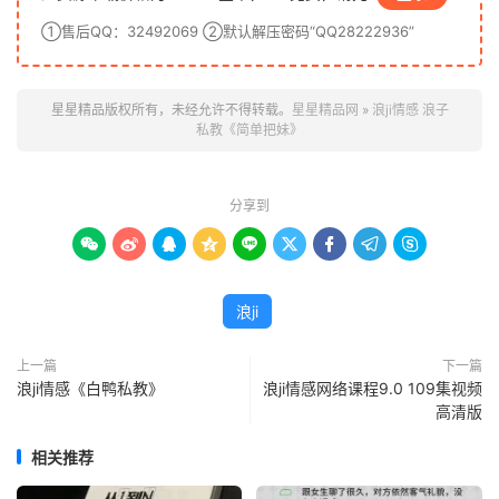
①售后QQ：32492069 ②默认解压密码“QQ28222936”
星星精品版权所有，未经允许不得转载。
星星精品网
»
浪ji情感 浪子
私教《简单把妹》
分享到









浪ji
上一篇
下一篇
浪ji情感《白鸭私教》
浪ji情感网络课程9.0 109集视频
高清版
相关推荐