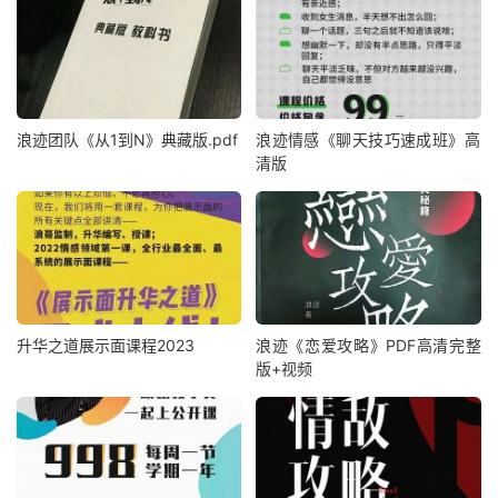
浪迹团队《从1到N》典藏版.pdf
浪迹情感《聊‮技天‬巧‮成速‬班》高
清版
升华之道展示面课程2023
浪迹《恋爱攻略》PDF高清完整
版+视频