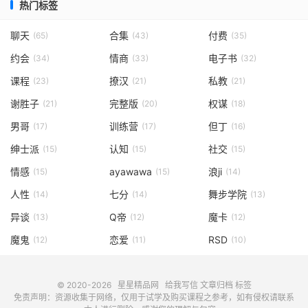
热门标签
聊天
合集
付费
(65)
(43)
(35)
约会
情商
电子书
(34)
(33)
(32)
课程
撩汉
私教
(23)
(21)
(21)
谢胜子
完整版
权谋
(21)
(20)
(18)
男哥
训练营
但丁
(17)
(17)
(16)
绅士派
认知
社交
(15)
(15)
(15)
情感
ayawawa
浪ji
(15)
(15)
(14)
人性
七分
舞步学院
(14)
(14)
(13)
异谈
Q帝
魔卡
(13)
(12)
(12)
魔鬼
恋爱
RSD
(12)
(11)
(10)
© 2020-2026
星星精品网
给我写信
文章归档
标签
免责声明：资源收集于网络，仅用于试学及购买课程之参考，如有侵权请联系