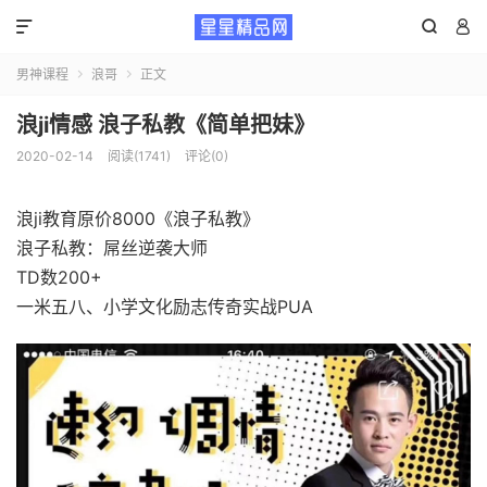



男神课程
浪哥
正文


浪ji情感 浪子私教《简单把妹》
2020-02-14
阅读(1741)
评论(0)
浪ji教育原价8000《浪子私教》
浪子私教：屌丝逆袭大师
TD数200+
一米五八、小学文化励志传奇实战PUA