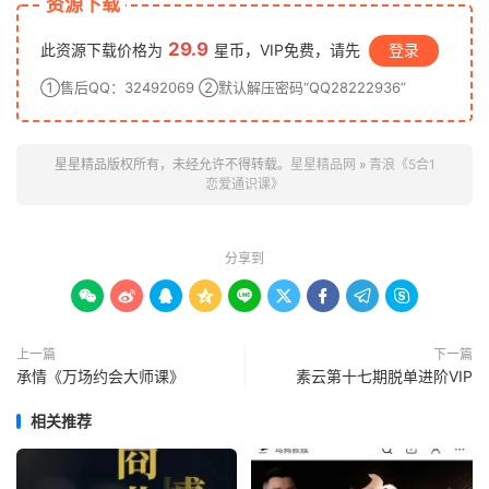
资源下载
29.9
此资源下载价格为
星币，VIP免费，请先
登录
①售后QQ：32492069 ②默认解压密码“QQ28222936”
星星精品版权所有，未经允许不得转载。
星星精品网
»
青浪《5合1
恋爱通识课》
分享到









上一篇
下一篇
承情《万场约会大师课》
素云第十七期脱单进阶VIP
相关推荐