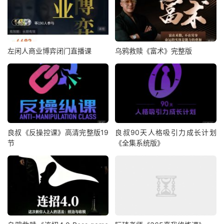
左闲人商业博弈闭门直播课
乌鸦救赎《富术》完整版
良叔《反操控课》高清完整版19
良叔90天人格吸引力成长计划
节
《全集系统版》