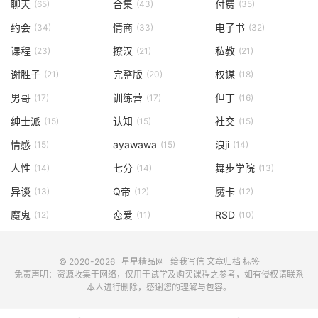
聊天
合集
付费
(65)
(43)
(35)
约会
情商
电子书
(34)
(33)
(32)
课程
撩汉
私教
(23)
(21)
(21)
谢胜子
完整版
权谋
(21)
(20)
(18)
男哥
训练营
但丁
(17)
(17)
(16)
绅士派
认知
社交
(15)
(15)
(15)
情感
ayawawa
浪ji
(15)
(15)
(14)
人性
七分
舞步学院
(14)
(14)
(13)
异谈
Q帝
魔卡
(13)
(12)
(12)
魔鬼
恋爱
RSD
(12)
(11)
(10)
© 2020-2026
星星精品网
给我写信
文章归档
标签
免责声明：资源收集于网络，仅用于试学及购买课程之参考，如有侵权请联系
本人进行删除，感谢您的理解与包容。