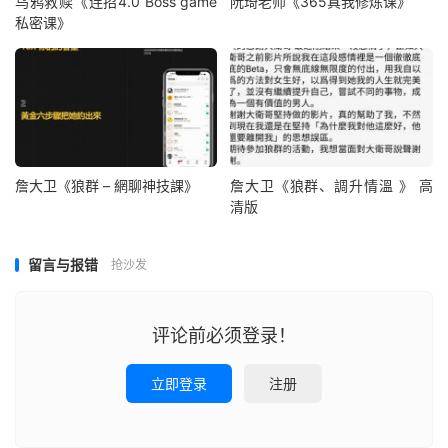
乌鸦救赎《连招4.0 Boss game
阮琦老师《365真我修炼课》
私密课》
詹大卫《狼群 – 網聊神技課》
詹大卫《狼群、調升情‬溫 》 高
清版
留言与报错
抢沙发
评论前必须登录！
立即登录
注册