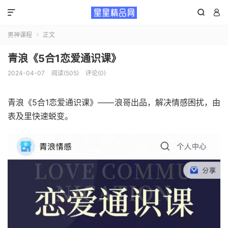



男神课程
正文

青浪《5合1恋爱通识课》
2024-04-07
阅读(505)
评论(0)
青浪《5合1恋爱通识课》——浪哥出品，解决情感困扰，由
表及里快速蜕变。