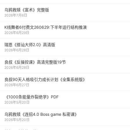
乌鸦救赎《富术》完整版
2026年7月6日
K线舞者6付费文260629:下半年运行结构推演
2026年6月29日
瑞恩《搭讪大师2.0》高清版
2026年6月28日
良叔《反操控课》高清完整版19节
2026年6月28日
良叔90天人格吸引力成长计划《全集系统版》
2026年6月27日
《1000‮能条‬‎量‮裂炸‬‎绝学》PDF
2026年5月20日
乌鸦救赎《连招4.0 Boss game 私密课》
2026年5月20日