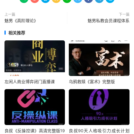
上一篇
下一篇
魅男《高阶理论》
魅男私教会员课程体系
相关推荐
左闲人商业博弈闭门直播课
乌鸦救赎《富术》完整版
良叔《反操控课》高清完整版19
良叔90天人格吸引力成长计划