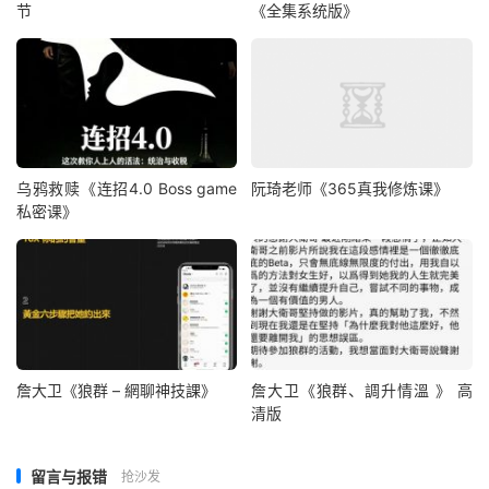
节
《全集系统版》
乌鸦救赎《连招4.0 Boss game
阮琦老师《365真我修炼课》
私密课》
詹大卫《狼群 – 網聊神技課》
詹大卫《狼群、調升情‬溫 》 高
清版
留言与报错
抢沙发