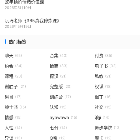
蛇年顶阶情绪价值课
2026年5月19日
阮琦老师《365真我修炼课》
2026年5月19日
热门标签
聊天
合集
付费
(65)
(43)
(35)
约会
情商
电子书
(34)
(33)
(32)
课程
撩汉
私教
(23)
(21)
(21)
谢胜子
完整版
权谋
(21)
(20)
(18)
男哥
训练营
但丁
(17)
(17)
(16)
绅士派
认知
社交
(15)
(15)
(15)
情感
ayawawa
浪ji
(15)
(15)
(14)
人性
七分
舞步学院
(14)
(14)
(13)
异谈
Q帝
魔卡
(13)
(12)
(12)