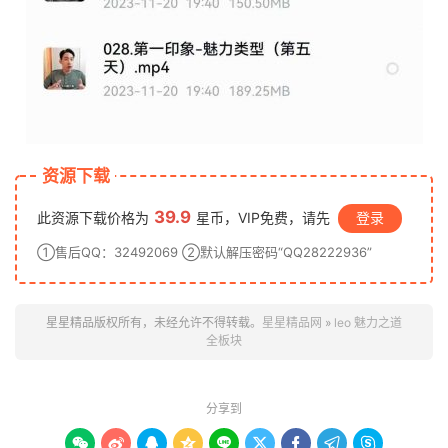
资源下载
39.9
此资源下载价格为
星币，VIP免费，请先
登录
①售后QQ：32492069 ②默认解压密码“QQ28222936”
星星精品版权所有，未经允许不得转载。
星星精品网
»
leo 魅力之道
全板块
分享到








